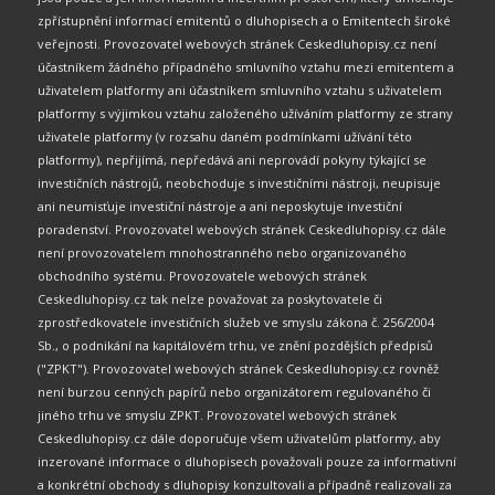
zpřístupnění informací emitentů o dluhopisech a o Emitentech široké
veřejnosti. Provozovatel webových stránek Ceskedluhopisy.cz není
účastníkem žádného případného smluvního vztahu mezi emitentem a
uživatelem platformy ani účastníkem smluvního vztahu s uživatelem
platformy s výjimkou vztahu založeného užíváním platformy ze strany
uživatele platformy (v rozsahu daném podmínkami užívání této
platformy), nepřijímá, nepředává ani neprovádí pokyny týkající se
investičních nástrojů, neobchoduje s investičními nástroji, neupisuje
ani neumisťuje investiční nástroje a ani neposkytuje investiční
poradenství. Provozovatel webových stránek Ceskedluhopisy.cz dále
není provozovatelem mnohostranného nebo organizovaného
obchodního systému. Provozovatele webových stránek
Ceskedluhopisy.cz tak nelze považovat za poskytovatele či
zprostředkovatele investičních služeb ve smyslu zákona č. 256/2004
Sb., o podnikání na kapitálovém trhu, ve znění pozdějších předpisů
("ZPKT"). Provozovatel webových stránek Ceskedluhopisy.cz rovněž
není burzou cenných papírů nebo organizátorem regulovaného či
jiného trhu ve smyslu ZPKT. Provozovatel webových stránek
Ceskedluhopisy.cz dále doporučuje všem uživatelům platformy, aby
inzerované informace o dluhopisech považovali pouze za informativní
a konkrétní obchody s dluhopisy konzultovali a případně realizovali za