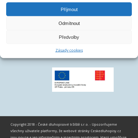
Příjmout
Odmítnout
Předvolby
Zásady cookies
Copyright 2018 - České dluhopisové tržiště s.r.o. - Upozorňujeme
všechny uživatele platformy, že webové stránky Ceskedluhopisy.cz
jsou pouze a jen informačním a inzertním prostorem, který umožňuje