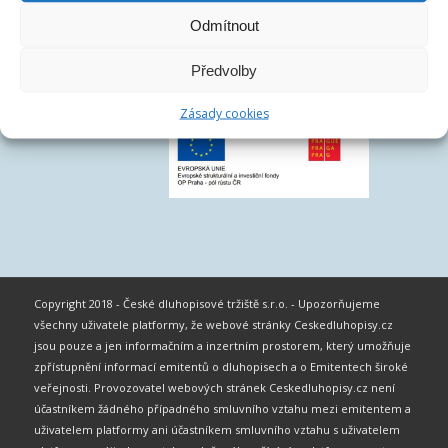
Odmítnout
Předvolby
Zásady cookies
Copyright 2018 - České dluhopisové tržiště s.r.o. - Upozorňujeme
všechny uživatele platformy, že webové stránky Ceskedluhopisy.cz
jsou pouze a jen informačním a inzertním prostorem, který umožňuje
zpřístupnění informací emitentů o dluhopisech a o Emitentech široké
veřejnosti. Provozovatel webových stránek Ceskedluhopisy.cz není
účastníkem žádného případného smluvního vztahu mezi emitentem a
uživatelem platformy ani účastníkem smluvního vztahu s uživatelem