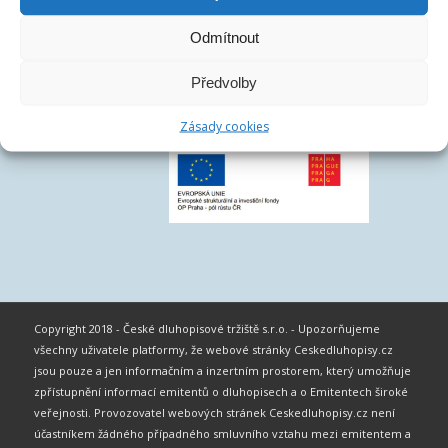
Odmítnout
Předvolby
Zásady cookies
Copyright 2018 - České dluhopisové tržiště s.r.o. - Upozorňujeme
všechny uživatele platformy, že webové stránky Ceskedluhopisy.cz
jsou pouze a jen informačním a inzertním prostorem, který umožňuje
zpřístupnění informací emitentů o dluhopisech a o Emitentech široké
veřejnosti. Provozovatel webových stránek Ceskedluhopisy.cz není
účastníkem žádného případného smluvního vztahu mezi emitentem a