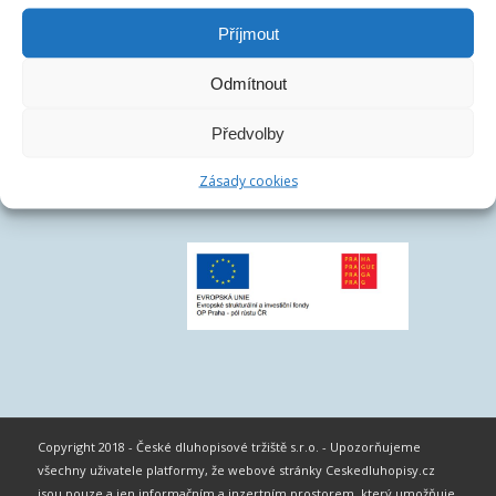
Příjmout
Odmítnout
Předvolby
Zásady cookies
Copyright 2018 - České dluhopisové tržiště s.r.o. - Upozorňujeme
všechny uživatele platformy, že webové stránky Ceskedluhopisy.cz
jsou pouze a jen informačním a inzertním prostorem, který umožňuje