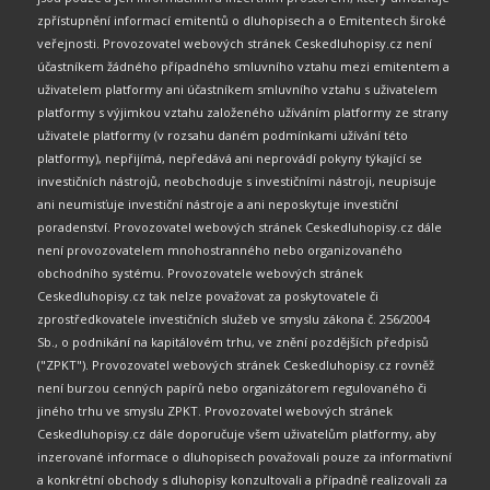
zpřístupnění informací emitentů o dluhopisech a o Emitentech široké
veřejnosti. Provozovatel webových stránek Ceskedluhopisy.cz není
účastníkem žádného případného smluvního vztahu mezi emitentem a
uživatelem platformy ani účastníkem smluvního vztahu s uživatelem
platformy s výjimkou vztahu založeného užíváním platformy ze strany
uživatele platformy (v rozsahu daném podmínkami užívání této
platformy), nepřijímá, nepředává ani neprovádí pokyny týkající se
investičních nástrojů, neobchoduje s investičními nástroji, neupisuje
ani neumisťuje investiční nástroje a ani neposkytuje investiční
poradenství. Provozovatel webových stránek Ceskedluhopisy.cz dále
není provozovatelem mnohostranného nebo organizovaného
obchodního systému. Provozovatele webových stránek
Ceskedluhopisy.cz tak nelze považovat za poskytovatele či
zprostředkovatele investičních služeb ve smyslu zákona č. 256/2004
Sb., o podnikání na kapitálovém trhu, ve znění pozdějších předpisů
("ZPKT"). Provozovatel webových stránek Ceskedluhopisy.cz rovněž
není burzou cenných papírů nebo organizátorem regulovaného či
jiného trhu ve smyslu ZPKT. Provozovatel webových stránek
Ceskedluhopisy.cz dále doporučuje všem uživatelům platformy, aby
inzerované informace o dluhopisech považovali pouze za informativní
a konkrétní obchody s dluhopisy konzultovali a případně realizovali za