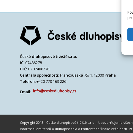
Pou
pro
České dluhopisové tržiště s.r.o.
IČ:
07486278
DIČ:
CZ07486278
Centrála společnosti:
Francouzská 75/4, 12000 Praha
Telefon:
+420 770 163 226
Email:
Copyright 2018 - České dluhopisové tržiště s.r.o. - Upozorňujeme vše
informací emitentů o dluhopisech a o Emitentech široké veřejnosti.