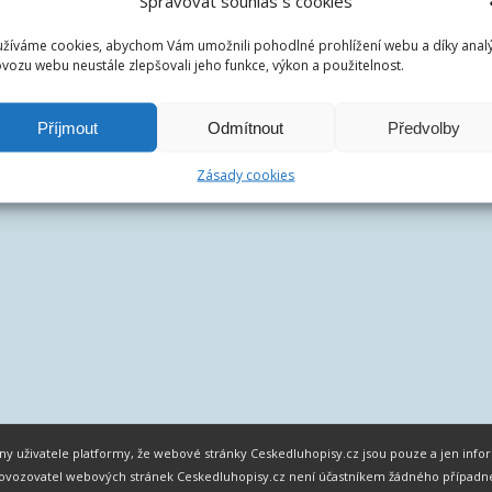
Spravovat souhlas s cookies
žíváme cookies, abychom Vám umožnili pohodlné prohlížení webu a díky anal
vozu webu neustále zlepšovali jeho funkce, výkon a použitelnost.
Příjmout
Odmítnout
Předvolby
Zásady cookies
chny uživatele platformy, že webové stránky Ceskedluhopisy.cz jsou pouze a jen in
 Provozovatel webových stránek Ceskedluhopisy.cz není účastníkem žádného případ