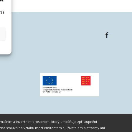
ýze
formačním a inzertním prostorem, který umožňuje zpřístupnění
ného smluvního vztahu mezi emitentem a uživatelem platformy ani