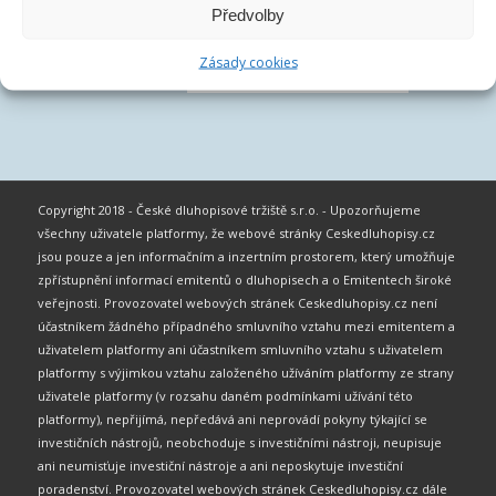
Předvolby
Zásady cookies
Copyright 2018 - České dluhopisové tržiště s.r.o. - Upozorňujeme
všechny uživatele platformy, že webové stránky Ceskedluhopisy.cz
jsou pouze a jen informačním a inzertním prostorem, který umožňuje
zpřístupnění informací emitentů o dluhopisech a o Emitentech široké
veřejnosti. Provozovatel webových stránek Ceskedluhopisy.cz není
účastníkem žádného případného smluvního vztahu mezi emitentem a
uživatelem platformy ani účastníkem smluvního vztahu s uživatelem
platformy s výjimkou vztahu založeného užíváním platformy ze strany
uživatele platformy (v rozsahu daném podmínkami užívání této
platformy), nepřijímá, nepředává ani neprovádí pokyny týkající se
investičních nástrojů, neobchoduje s investičními nástroji, neupisuje
ani neumisťuje investiční nástroje a ani neposkytuje investiční
poradenství. Provozovatel webových stránek Ceskedluhopisy.cz dále