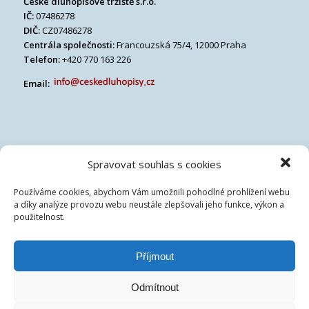
České dluhopisové tržiště s.r.o.
IČ:
07486278
DIČ:
CZ07486278
Centrála společnosti:
Francouzská 75/4, 12000 Praha
Telefon:
+420 770 163 226
Email:
Spravovat souhlas s cookies
Používáme cookies, abychom Vám umožnili pohodlné prohlížení webu
a díky analýze provozu webu neustále zlepšovali jeho funkce, výkon a
použitelnost.
Příjmout
Odmítnout