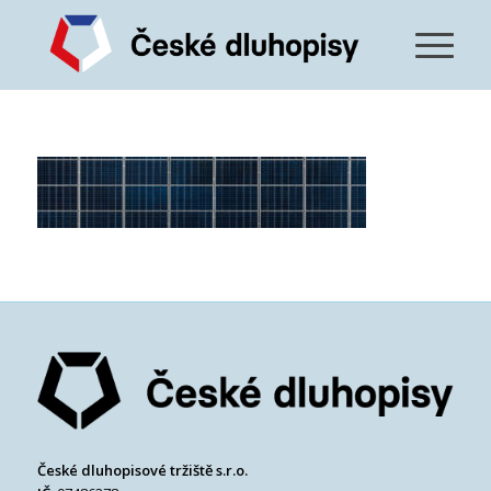
České dluhopisové tržiště s.r.o.