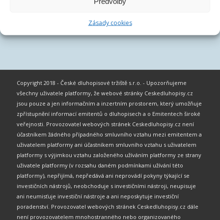
Předvolby
Zásady cookies
Copyright 2018 - České dluhopisové tržiště s.r.o. - Upozorňujeme
všechny uživatele platformy, že webové stránky Ceskedluhopisy.cz
jsou pouze a jen informačním a inzertním prostorem, který umožňuje
zpřístupnění informací emitentů o dluhopisech a o Emitentech široké
veřejnosti. Provozovatel webových stránek Ceskedluhopisy.cz není
účastníkem žádného případného smluvního vztahu mezi emitentem a
uživatelem platformy ani účastníkem smluvního vztahu s uživatelem
platformy s výjimkou vztahu založeného užíváním platformy ze strany
uživatele platformy (v rozsahu daném podmínkami užívání této
platformy), nepřijímá, nepředává ani neprovádí pokyny týkající se
investičních nástrojů, neobchoduje s investičními nástroji, neupisuje
ani neumisťuje investiční nástroje a ani neposkytuje investiční
poradenství. Provozovatel webových stránek Ceskedluhopisy.cz dále
není provozovatelem mnohostranného nebo organizovaného