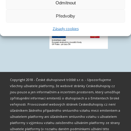
Odmítnout
Předvolby
Zásady cookies
Copyright 2018 - České dluhopisové tržiště s.r.o. - Upozorňujeme
všechny uživatele platformy, že webové stránky Ceskedluhopisy.cz
jsou pouze a jen informačním a inzertním prostorem, který umožňuje
zpřístupnění informací emitentů o dluhopisech a o Emitentech široké
veřejnosti. Provozovatel webových stránek Ceskedluhopisy.cz není
účastníkem žádného případného smluvního vztahu mezi emitentem a
uživatelem platformy ani účastníkem smluvního vztahu s uživatelem
platformy s výjimkou vztahu založeného užíváním platformy ze strany
uživatele platformy (v rozsahu daném podmínkami užívání této