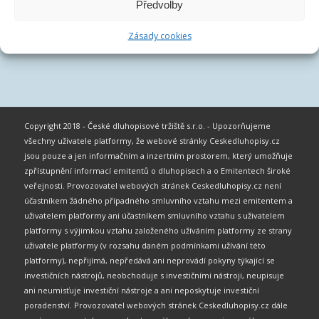
Předvolby
Zásady cookies
Copyright 2018 - České dluhopisové tržiště s.r.o. - Upozorňujeme
všechny uživatele platformy, že webové stránky Ceskedluhopisy.cz
jsou pouze a jen informačním a inzertním prostorem, který umožňuje
zpřístupnění informací emitentů o dluhopisech a o Emitentech široké
veřejnosti. Provozovatel webových stránek Ceskedluhopisy.cz není
účastníkem žádného případného smluvního vztahu mezi emitentem a
uživatelem platformy ani účastníkem smluvního vztahu s uživatelem
platformy s výjimkou vztahu založeného užíváním platformy ze strany
uživatele platformy (v rozsahu daném podmínkami užívání této
platformy), nepřijímá, nepředává ani neprovádí pokyny týkající se
investičních nástrojů, neobchoduje s investičními nástroji, neupisuje
ani neumisťuje investiční nástroje a ani neposkytuje investiční
poradenství. Provozovatel webových stránek Ceskedluhopisy.cz dále