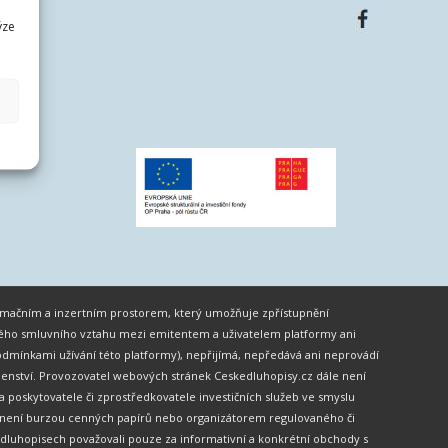
ýze
formačním a inzertním prostorem, který umožňuje zpřístupnění
ného smluvního vztahu mezi emitentem a uživatelem platformy ani
dmínkami užívání této platformy), nepřijímá, nepředává ani neprovádí
oradenství. Provozovatel webových stránek Ceskedluhopisy.cz dále není
skytovatele či zprostředkovatele investičních služeb ve smyslu
ěž není burzou cenných papírů nebo organizátorem regulovaného či
dluhopisech považovali pouze za informativní a konkrétní obchody s