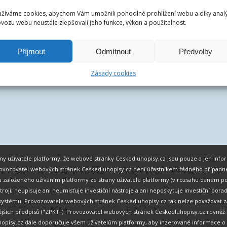
žíváme cookies, abychom Vám umožnili pohodlné prohlížení webu a díky anal
vozu webu neustále zlepšovali jeho funkce, výkon a použitelnost.
Příjmout
Odmítnout
Předvolby
Zásady cookies
chny uživatele platformy, že webové stránky Ceskedluhopisy.cz jsou pouze a jen in
 Provozovatel webových stránek Ceskedluhopisy.cz není účastníkem žádného případ
 založeného užíváním platformy ze strany uživatele platformy (v rozsahu daném po
stroji, neupisuje ani neumisťuje investiční nástroje a ani neposkytuje investiční p
mu. Provozovatele webových stránek Ceskedluhopisy.cz tak nelze považovat za po
zdějších předpisů ("ZPKT"). Provozovatel webových stránek Ceskedluhopisy.cz rovn
opisy.cz dále doporučuje všem uživatelům platformy, aby inzerované informace o 