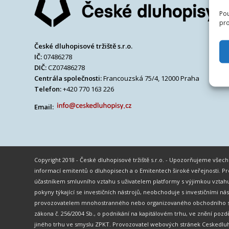
Pou
pro
České dluhopisové tržiště s.r.o.
IČ:
07486278
DIČ:
CZ07486278
Centrála společnosti:
Francouzská 75/4, 12000 Praha
Telefon:
+420 770 163 226
Email:
Copyright 2018 - České dluhopisové tržiště s.r.o. - Upozorňujeme vše
informací emitentů o dluhopisech a o Emitentech široké veřejnosti.
účastníkem smluvního vztahu s uživatelem platformy s výjimkou vztahu
pokyny týkající se investičních nástrojů, neobchoduje s investičními ná
provozovatelem mnohostranného nebo organizovaného obchodního systé
zákona č. 256/2004 Sb., o podnikání na kapitálovém trhu, ve znění po
jiného trhu ve smyslu ZPKT. Provozovatel webových stránek Ceskedluh