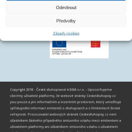
Odmítnout
Předvolby
Zásady cookies
Copyright 2018 - České dluhopisové tržiště s.r.o. - Upozorňujeme
všechny uživatele platformy, že webové stránky Ceskedluhopisy.cz
jsou pouze a jen informačním a inzertním prostorem, který umožňuje
zpřístupnění informací emitentů o dluhopisech a o Emitentech široké
veřejnosti. Provozovatel webových stránek Ceskedluhopisy.cz není
účastníkem žádného případného smluvního vztahu mezi emitentem a
uživatelem platformy ani účastníkem smluvního vztahu s uživatelem