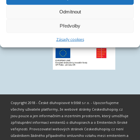
Odmítnout
Předvolby
Zásady cookies
Copyright 2018 - České dluhopisové tržiště s.r.o. - Upozorňujeme
všechny uživatele platformy, že webové stránky Ceskedluhopisy.cz
jsou pouze a jen informačním a inzertním prostorem, který umožňuje
zpřístupnění informací emitentů o dluhopisech a o Emitentech široké
veřejnosti. Provozovatel webových stránek Ceskedluhopisy.cz není
účastníkem žádného případného smluvního vztahu mezi emitentem a