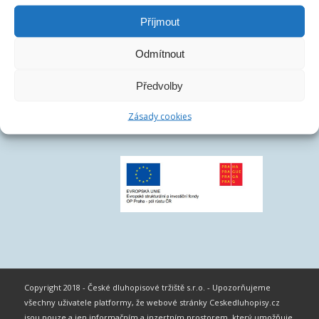
Příjmout
Odmítnout
Předvolby
Zásady cookies
Copyright 2018 - České dluhopisové tržiště s.r.o. - Upozorňujeme
všechny uživatele platformy, že webové stránky Ceskedluhopisy.cz
jsou pouze a jen informačním a inzertním prostorem, který umožňuje