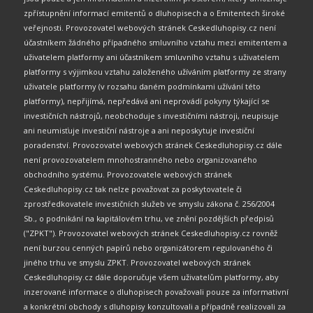
zpřístupnění informací emitentů o dluhopisech a o Emitentech široké
veřejnosti. Provozovatel webových stránek Ceskedluhopisy.cz není
účastníkem žádného případného smluvního vztahu mezi emitentem a
uživatelem platformy ani účastníkem smluvního vztahu s uživatelem
platformy s výjimkou vztahu založeného užíváním platformy ze strany
uživatele platformy (v rozsahu daném podmínkami užívání této
platformy), nepřijímá, nepředává ani neprovádí pokyny týkající se
investičních nástrojů, neobchoduje s investičními nástroji, neupisuje
ani neumisťuje investiční nástroje a ani neposkytuje investiční
poradenství. Provozovatel webových stránek Ceskedluhopisy.cz dále
není provozovatelem mnohostranného nebo organizovaného
obchodního systému. Provozovatele webových stránek
Ceskedluhopisy.cz tak nelze považovat za poskytovatele či
zprostředkovatele investičních služeb ve smyslu zákona č. 256/2004
Sb., o podnikání na kapitálovém trhu, ve znění pozdějších předpisů
("ZPKT"). Provozovatel webových stránek Ceskedluhopisy.cz rovněž
není burzou cenných papírů nebo organizátorem regulovaného či
jiného trhu ve smyslu ZPKT. Provozovatel webových stránek
Ceskedluhopisy.cz dále doporučuje všem uživatelům platformy, aby
inzerované informace o dluhopisech považovali pouze za informativní
a konkrétní obchody s dluhopisy konzultovali a případně realizovali za