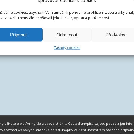
Spravovat souhlas s cookies
žíváme cookies, abychom Vám umožnili pohodlné prohlížení webu a díky anal
vozu webu neustále zlepšovali jeho funkce, výkon a použitelnost.
Příjmout
Odmítnout
Předvolby
Zásady cookies
chny uživatele platformy, že webové stránky Ceskedluhopisy.cz jsou pouze a jen in
 Provozovatel webových stránek Ceskedluhopisy.cz není účastníkem žádného případ