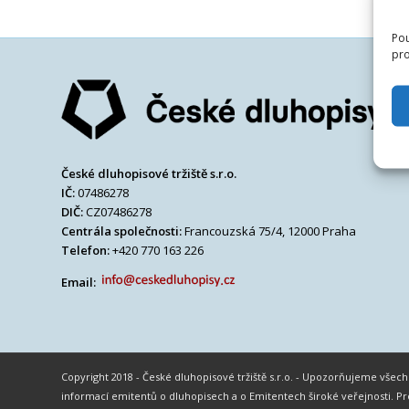
Pou
pro
České dluhopisové tržiště s.r.o.
IČ:
07486278
DIČ:
CZ07486278
Centrála společnosti:
Francouzská 75/4, 12000 Praha
Telefon:
+420 770 163 226
Email:
Copyright 2018 - České dluhopisové tržiště s.r.o. - Upozorňujeme vše
informací emitentů o dluhopisech a o Emitentech široké veřejnosti.