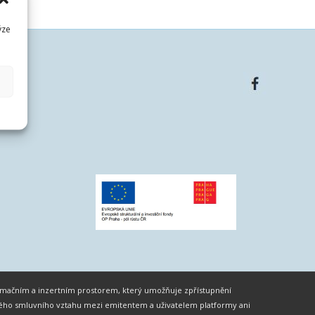
ýze
formačním a inzertním prostorem, který umožňuje zpřístupnění
ného smluvního vztahu mezi emitentem a uživatelem platformy ani