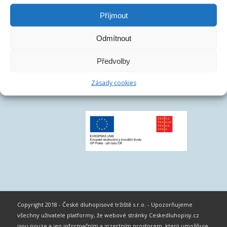
Příjmout
Odmítnout
Předvolby
Zásady cookies
Copyright 2018 - České dluhopisové tržiště s.r.o. - Upozorňujeme
všechny uživatele platformy, že webové stránky Ceskedluhopisy.cz
jsou pouze a jen informačním a inzertním prostorem, který umožňuje