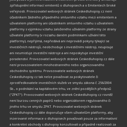
zpřístupnění informací emitentů o dluhopisech a o Emitentech široké
veřejnosti. Provozovatel webových stránek Ceskedluhopisy.cz není
účastníkem žádného případného smluvního vztahu mezi emitentem a
uživatelem platformy ani účastníkem smluvního vztahu s uživatelem
platformy s výjimkou vztahu založeného užíváním platformy ze strany
uživatele platformy (v rozsahu daném podmínkami užívání této
platformy), nepřijímá, nepředává ani neprovádí pokyny týkající se
investičních nástrojů, neobchoduje s investičními nástroji, neupisuje
ani neumisťuje investiční nástroje a ani neposkytuje investiční
poradenství. Provozovatel webových stránek Ceskedluhopisy.cz dále
není provozovatelem mnohostranného nebo organizovaného
obchodního systému. Provozovatele webových stránek
Ceskedluhopisy.cz tak nelze považovat za poskytovatele či
zprostředkovatele investičních služeb ve smyslu zákona č. 256/2004
Sb., o podnikání na kapitálovém trhu, ve znění pozdějších předpisů
("ZPKT"). Provozovatel webových stránek Ceskedluhopisy.cz rovněž
není burzou cenných papírů nebo organizátorem regulovaného či
jiného trhu ve smyslu ZPKT. Provozovatel webových stránek
Ceskedluhopisy.cz dále doporučuje všem uživatelům platformy, aby
inzerované informace o dluhopisech považovali pouze za informativní
a konkrétní obchody s dluhopisy konzultovali a případně realizovali za