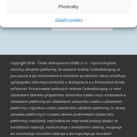
Předvolby
Zásady cookies
Copyright 2018 - České dluhopisové tržiště s.r.o. - Upozorňujeme
všechny uživatele platformy, že webové stránky Ceskedluhopisy.cz
jsou pouze a jen informačním a inzertním prostorem, který umožňuje
zpřístupnění informací emitentů o dluhopisech a o Emitentech široké
veřejnosti. Provozovatel webových stránek Ceskedluhopisy.cz není
účastníkem žádného případného smluvního vztahu mezi emitentem a
uživatelem platformy ani účastníkem smluvního vztahu s uživatelem
platformy s výjimkou vztahu založeného užíváním platformy ze strany
uživatele platformy (v rozsahu daném podmínkami užívání této
platformy), nepřijímá, nepředává ani neprovádí pokyny týkající se
investičních nástrojů, neobchoduje s investičními nástroji, neupisuje
ani neumisťuje investiční nástroje a ani neposkytuje investiční