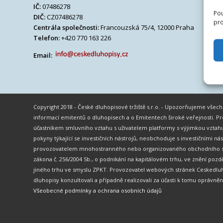
IČ:
07486278
Pou
DIČ:
CZ07486278
pro
Centrála společnosti:
Francouzská 75/4, 12000 Praha
Telefon:
+420 770 163 226
Email:
Copyright 2018 - České dluhopisové tržiště s.r.o. - Upozorňujeme vše
informací emitentů o dluhopisech a o Emitentech široké veřejnosti.
účastníkem smluvního vztahu s uživatelem platformy s výjimkou vztahu
pokyny týkající se investičních nástrojů, neobchoduje s investičními ná
provozovatelem mnohostranného nebo organizovaného obchodního systé
zákona č. 256/2004 Sb., o podnikání na kapitálovém trhu, ve znění po
jiného trhu ve smyslu ZPKT. Provozovatel webových stránek Ceskedluh
dluhopisy konzultovali a případně realizovali za účasti k tomu oprávně
Všeobecné podmínky a ochrana osobních údajů