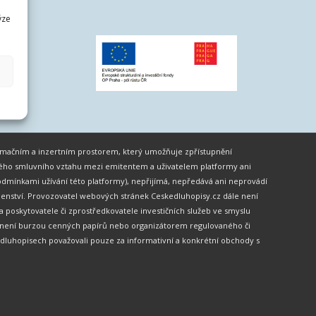
ýze
formačním a inzertním prostorem, který umožňuje zpřístupnění
ného smluvního vztahu mezi emitentem a uživatelem platformy ani
dmínkami užívání této platformy), nepřijímá, nepředává ani neprovádí
oradenství. Provozovatel webových stránek Ceskedluhopisy.cz dále není
skytovatele či zprostředkovatele investičních služeb ve smyslu
ěž není burzou cenných papírů nebo organizátorem regulovaného či
dluhopisech považovali pouze za informativní a konkrétní obchody s