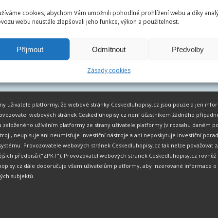
žíváme cookies, abychom Vám umožnili pohodlné prohlížení webu a díky anal
vozu webu neustále zlepšovali jeho funkce, výkon a použitelnost.
Příjmout
Odmítnout
Předvolby
Zásady cookies
chny uživatele platformy, že webové stránky Ceskedluhopisy.cz jsou pouze a jen in
 Provozovatel webových stránek Ceskedluhopisy.cz není účastníkem žádného případ
 založeného užíváním platformy ze strany uživatele platformy (v rozsahu daném po
stroji, neupisuje ani neumisťuje investiční nástroje a ani neposkytuje investiční p
mu. Provozovatele webových stránek Ceskedluhopisy.cz tak nelze považovat za po
zdějších předpisů ("ZPKT"). Provozovatel webových stránek Ceskedluhopisy.cz rovn
opisy.cz dále doporučuje všem uživatelům platformy, aby inzerované informace o 
ných subjektů.