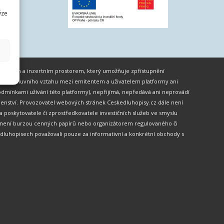
ýze
formačním a inzertním prostorem, který umožňuje zpřístupnění
ného smluvního vztahu mezi emitentem a uživatelem platformy ani
dmínkami užívání této platformy), nepřijímá, nepředává ani neprovádí
oradenství. Provozovatel webových stránek Ceskedluhopisy.cz dále není
skytovatele či zprostředkovatele investičních služeb ve smyslu
ěž není burzou cenných papírů nebo organizátorem regulovaného či
dluhopisech považovali pouze za informativní a konkrétní obchody s