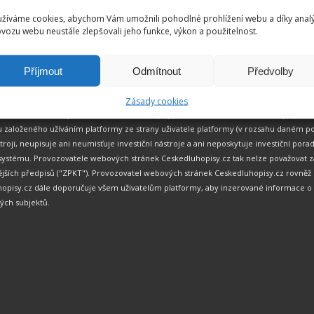
žíváme cookies, abychom Vám umožnili pohodlné prohlížení webu a díky anal
vozu webu neustále zlepšovali jeho funkce, výkon a použitelnost.
Příjmout
Odmítnout
Předvolby
chny uživatele platformy, že webové stránky Ceskedluhopisy.cz jsou pouze a jen in
Zásady cookies
 Provozovatel webových stránek Ceskedluhopisy.cz není účastníkem žádného případ
 založeného užíváním platformy ze strany uživatele platformy (v rozsahu daném po
stroji, neupisuje ani neumisťuje investiční nástroje a ani neposkytuje investiční p
mu. Provozovatele webových stránek Ceskedluhopisy.cz tak nelze považovat za po
zdějších předpisů ("ZPKT"). Provozovatel webových stránek Ceskedluhopisy.cz rovn
opisy.cz dále doporučuje všem uživatelům platformy, aby inzerované informace o 
ných subjektů.