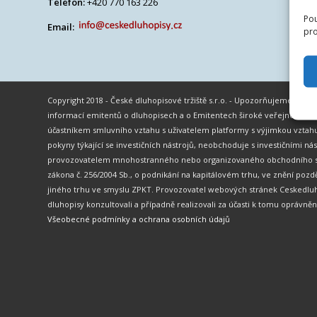
Telefon:
+420 770 163 226
Pou
Email:
pro
Copyright 2018 - České dluhopisové tržiště s.r.o. - Upozorňujeme vše
informací emitentů o dluhopisech a o Emitentech široké veřejnosti.
účastníkem smluvního vztahu s uživatelem platformy s výjimkou vztahu
pokyny týkající se investičních nástrojů, neobchoduje s investičními ná
provozovatelem mnohostranného nebo organizovaného obchodního systé
zákona č. 256/2004 Sb., o podnikání na kapitálovém trhu, ve znění po
jiného trhu ve smyslu ZPKT. Provozovatel webových stránek Ceskedluh
dluhopisy konzultovali a případně realizovali za účasti k tomu oprávně
Všeobecné podmínky a ochrana osobních údajů