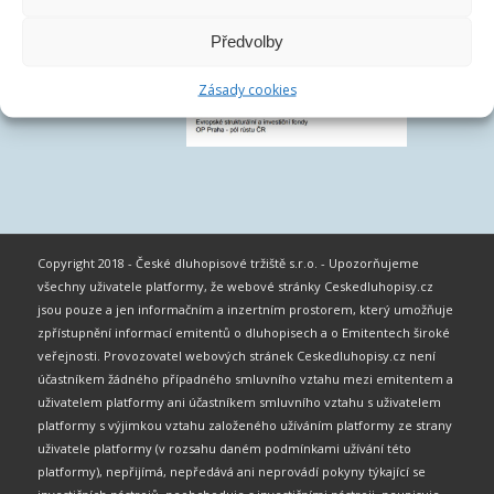
Předvolby
Zásady cookies
Copyright 2018 - České dluhopisové tržiště s.r.o. - Upozorňujeme
všechny uživatele platformy, že webové stránky Ceskedluhopisy.cz
jsou pouze a jen informačním a inzertním prostorem, který umožňuje
zpřístupnění informací emitentů o dluhopisech a o Emitentech široké
veřejnosti. Provozovatel webových stránek Ceskedluhopisy.cz není
účastníkem žádného případného smluvního vztahu mezi emitentem a
uživatelem platformy ani účastníkem smluvního vztahu s uživatelem
platformy s výjimkou vztahu založeného užíváním platformy ze strany
uživatele platformy (v rozsahu daném podmínkami užívání této
platformy), nepřijímá, nepředává ani neprovádí pokyny týkající se