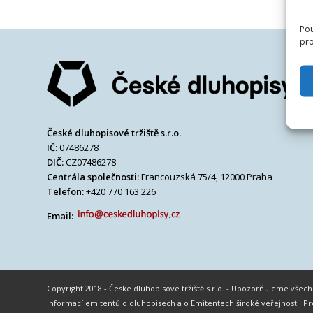
Pou
pro
České dluhopisové tržiště s.r.o.
IČ:
07486278
DIČ:
CZ07486278
Centrála společnosti:
Francouzská 75/4, 12000 Praha
Telefon:
+420 770 163 226
Email:
Copyright 2018 - České dluhopisové tržiště s.r.o. - Upozorňujeme vše
informací emitentů o dluhopisech a o Emitentech široké veřejnosti.