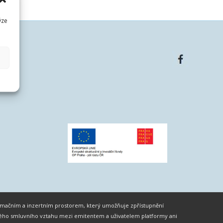
ýze
formačním a inzertním prostorem, který umožňuje zpřístupnění
ného smluvního vztahu mezi emitentem a uživatelem platformy ani