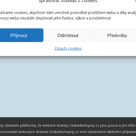
Spravovat souhlas s cookies
žíváme cookies, abychom Vám umožnili pohodlné prohlížení webu a díky anal
vozu webu neustále zlepšovali jeho funkce, výkon a použitelnost.
Příjmout
Odmítnout
Předvolby
Zásady cookies
chny uživatele platformy, že webové stránky Ceskedluhopisy.cz jsou pouze a jen in
 Provozovatel webových stránek Ceskedluhopisy.cz není účastníkem žádného případ