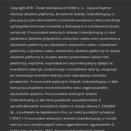
Copyright 2018 - České dluhopisové tržiště s.r.o. - Upozorňujeme
všechny uživatele platformy, že webové stránky Ceskedluhopisy.cz
jsou pouze a jen informačním a inzertním prostorem, který umožňuje
zpřístupnění informací emitentů o dluhopisech a o Emitentech široké
veřejnosti. Provozovatel webových stránek Ceskedluhopisy.cz není
účastníkem žádného případného smluvního vztahu mezi emitentem a
uživatelem platformy ani účastníkem smluvního vztahu s uživatelem
platformy s výjimkou vztahu založeného užíváním platformy ze strany
uživatele platformy (v rozsahu daném podmínkami užívání této
platformy), nepřijímá, nepředává ani neprovádí pokyny týkající se
investičních nástrojů, neobchoduje s investičními nástroji, neupisuje
ani neumisťuje investiční nástroje a ani neposkytuje investiční
poradenství. Provozovatel webových stránek Ceskedluhopisy.cz dále
není provozovatelem mnohostranného nebo organizovaného
obchodního systému. Provozovatele webových stránek
Ceskedluhopisy.cz tak nelze považovat za poskytovatele či
zprostředkovatele investičních služeb ve smyslu zákona č. 256/2004
Sb., o podnikání na kapitálovém trhu, ve znění pozdějších předpisů
("ZPKT"). Provozovatel webových stránek Ceskedluhopisy.cz rovněž
není burzou cenných papírů nebo organizátorem regulovaného či
jiného trhu ve smyslu ZPKT. Provozovatel webových stránek