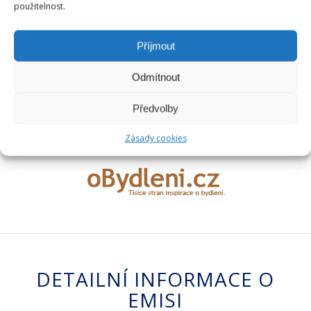
použitelnost.
PNREALITY V MÉDIÍCH
Příjmout
Odmítnout
Předvolby
Zásady cookies
DETAILNÍ INFORMACE O
EMISI