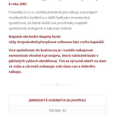
k roku 2001
.
Pnreality.cz s.r.o. vznikla primárně pro nákup a pronájem
rezidenčního bydlení a v další řadě jako investorská
společnost, do které vložili své prostředky majitelé
společnosti, kolegové a nakonec i klienti.
Majetek obchodní skupiny bude
vždy dvojnásobně převyšovat celkovou část cizího kapitálů.
Vize společnosti do budoucna je i nadále nakupovat
nemovitosti vhodné k pronájmu, které následně bude v
pětiletých cyklech obměňovat. Tím se výrazně ušetří na dani
ze zisku a zároveň zinkasuje zisk růstu cen a dobrého
nákupu.
JMENOVITÁ HODNOTA DLUHOPISU
100 000,- Kč