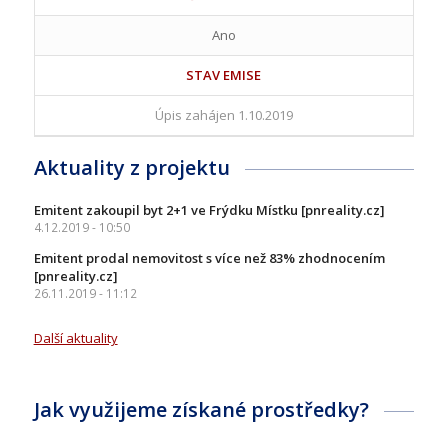
Ano
STAV EMISE
Úpis zahájen 1.10.2019
Aktuality z projektu
Emitent zakoupil byt 2+1 ve Frýdku Místku [pnreality.cz]
4.12.2019 - 10:50
Emitent prodal nemovitost s více než 83% zhodnocením
[pnreality.cz]
26.11.2019 - 11:12
Další aktuality
Jak využijeme získané prostředky?