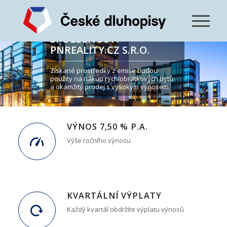
DLUHOPISOVÁ
PREZENTACE
SPOLEČNOSTI
PNREALITY.CZ S.R.O.
Získané prostředky z emise budou
použity na nákup rychlobrátkových bytů
a okamžitý prodej s vysokým výnosem
VÝNOS 7,50 % P.A.
Výše ročního výnosu
KVARTÁLNÍ VÝPLATY
Každý kvartál obdržíte výplatu výnosů