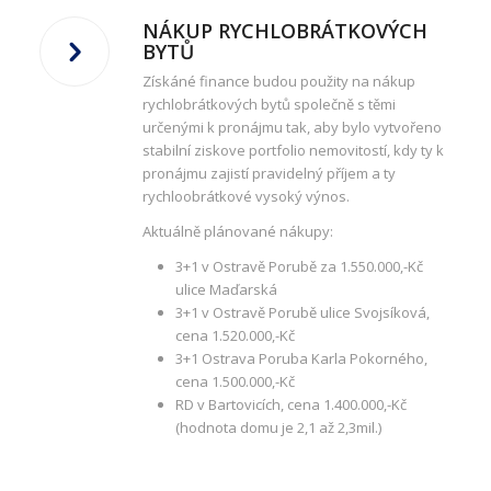
NÁKUP RYCHLOBRÁTKOVÝCH
BYTŮ
Získáné finance budou použity na nákup
rychlobrátkových bytů společně s těmi
určenými k pronájmu tak, aby bylo vytvořeno
stabilní ziskove portfolio nemovitostí, kdy ty k
pronájmu zajistí pravidelný příjem a ty
rychloobrátkové vysoký výnos.
Aktuálně plánované nákupy:
3+1 v Ostravě Porubě za 1.550.000,-Kč
ulice Maďarská
3+1 v Ostravě Porubě ulice Svojsíková,
cena 1.520.000,-Kč
3+1 Ostrava Poruba Karla Pokorného,
cena 1.500.000,-Kč
RD v Bartovicích, cena 1.400.000,-Kč
(hodnota domu je 2,1 až 2,3mil.)