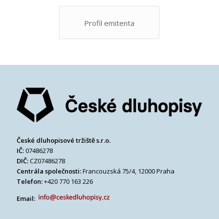
Profil emitenta
České dluhopisové tržiště s.r.o.
IČ:
07486278
DIČ:
CZ07486278
Centrála společnosti:
Francouzská 75/4, 12000 Praha
Telefon:
+420 770 163 226
Email: