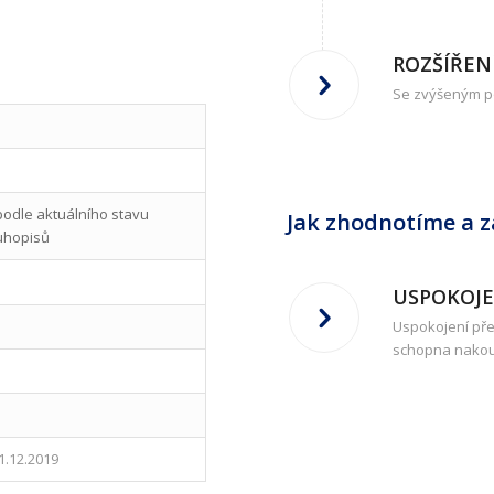
ROZŠÍŘEN
Se zvýšeným po
, podle aktuálního stavu
Jak zhodnotíme a z
uhopisů
USPOKOJE
Uspokojení pře
schopna nakou
1.12.2019