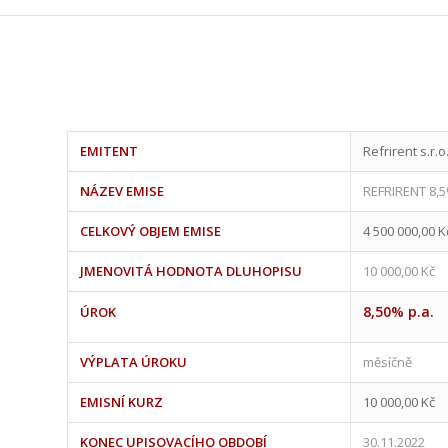
EMITENT
Refrirent s.r.o
NÁZEV EMISE
REFRIRENT 8
CELKOVÝ OBJEM EMISE
4 500 000,00 K
JMENOVITÁ HODNOTA DLUHOPISU
10 000,00 Kč
8,50% p.a.
ÚROK
VÝPLATA ÚROKU
měsíčně
EMISNÍ KURZ
10 000,00 Kč
KONEC UPISOVACÍHO OBDOBÍ
30.11.2022