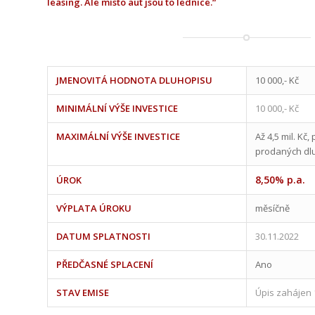
leasing. Ale místo aut jsou to lednice.“
JMENOVITÁ HODNOTA DLUHOPISU
10 000,- Kč
MINIMÁLNÍ VÝŠE INVESTICE
10 000,- Kč
MAXIMÁLNÍ VÝŠE INVESTICE
Až 4,5 mil. Kč
prodaných dl
8,50% p.a.
ÚROK
VÝPLATA ÚROKU
měsíčně
DATUM SPLATNOSTI
30.11.2022
PŘEDČASNÉ SPLACENÍ
Ano
STAV EMISE
Úpis zahájen 