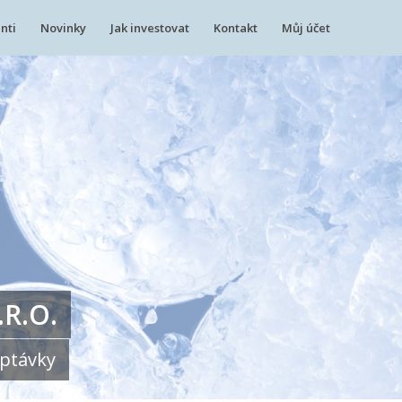
nti
Novinky
Jak investovat
Kontakt
Můj účet
R.O.
optávky