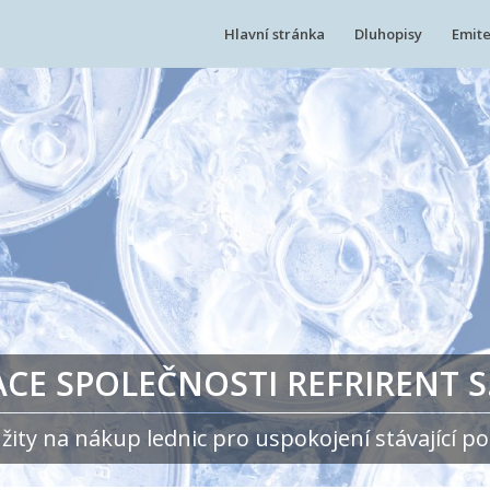
Hlavní stránka
Dluhopisy
Emite
E SPOLEČNOSTI REFRIRENT S.
ity na nákup lednic pro uspokojení stávající p