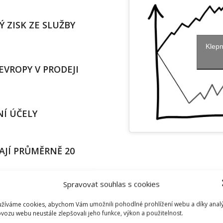
 ZISK ZE SLUŽBY
Klepn
EVROPY V PRODEJI
NÍ ÚČELY
MAJÍ PRŮMĚRNĚ 20
Spravovat souhlas s cookies
NĚKTERÉ Z NABÍZENÝCH LEDNI
žíváme cookies, abychom Vám umožnili pohodlné prohlížení webu a díky anal
vozu webu neustále zlepšovali jeho funkce, výkon a použitelnost.