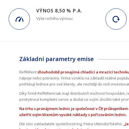
VÝNOS 8,50 % P.A.
Výše ročního výnosu
Základní parametry emise
RefRiRent
dlouhodobě pronajímá chladící a mrazící technik
nápoje nebo potraviny. Firma vznikla na základě reáln
é
poptáv
potřebují lednice pro sv
é
klienty, ale nechtějí do nich investova
Díky firmě RefRiRent tak mají
distributo
ř
i mo
žnost hospodá
m, r
poskytnout kompletní servis a dodat se svým zbožím tak
é
pron
Na trhu s pronájmem lednic je společnost v ČR
pr
ůkopníkem a
u
šetřit svým klientům vysok
é
náklady s pořizováním lednic.
Dle slov zakladatele společnosti Ing. Petra Uttendorfského:
„Je