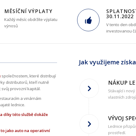
MĚSÍČNÍ VÝPLATY
SPLATNOS
30.11.2022
Každý měsíc obdržíte výplatu
V tento den obdr
výnosů
investovanou č
Jak využijeme získ
u
společnostem, kter
é
distribují
NÁKUP LE
ky distributorů, kteří nutně
t svůj provozní kapitá
l.
Stávající i nov
vlastních zdroj
estaurac
í
m a vin
árnám
ajat
é
lednice.
 díky t
é
to službě dokáž
e
VÝVOJ SP
Lednice přizpů
 to jako auto na operativní
prostředí.