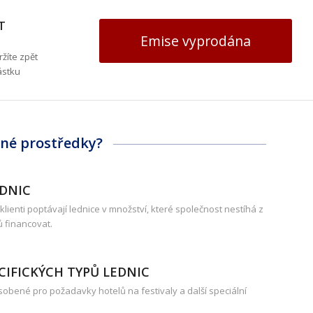
T
Emise vyprodána
žíte zpět
ástku
ané prostředky?
DNIC
ý klienti poptávají lednice v množství, které společnost nestíhá z
ů financovat.
ECIFICKÝCH TYPŮ LEDNIC
sobené pro požadavky hotelů na festivaly a další speciální