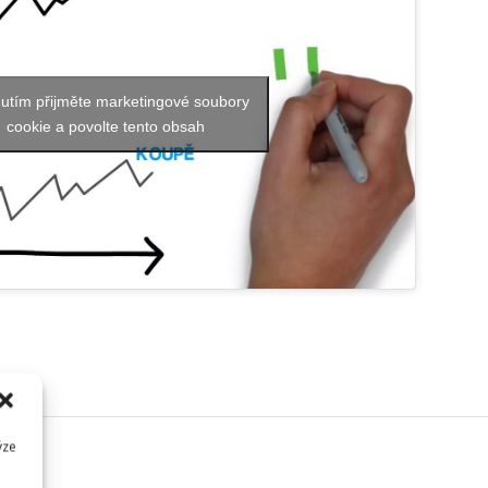
utím přijměte marketingové soubory
cookie a povolte tento obsah
C
ýze