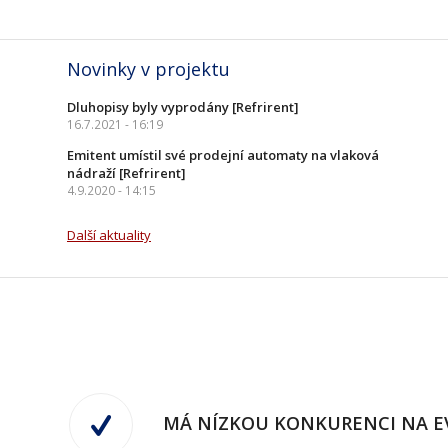
Novinky v projektu
Dluhopisy byly vyprodány [Refrirent]
16.7.2021 - 16:19
Emitent umístil své prodejní automaty na vlaková
nádraží [Refrirent]
4.9.2020 - 14:15
Další aktuality
MÁ NÍZKOU KONKURENCI NA 