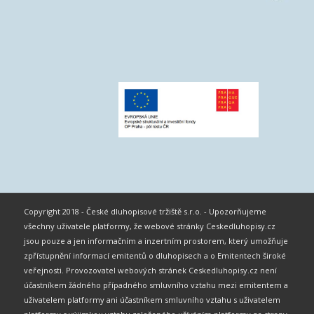
Copyright 2018 - České dluhopisové tržiště s.r.o. - Upozorňujeme
všechny uživatele platformy, že webové stránky Ceskedluhopisy.cz
jsou pouze a jen informačním a inzertním prostorem, který umožňuje
zpřístupnění informací emitentů o dluhopisech a o Emitentech široké
veřejnosti. Provozovatel webových stránek Ceskedluhopisy.cz není
účastníkem žádného případného smluvního vztahu mezi emitentem a
uživatelem platformy ani účastníkem smluvního vztahu s uživatelem