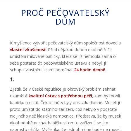
PROČ PEČOVATELSKÝ
DŮM
K myšlence vytvořit pečovatelský dům společnost dovedla
vlastní zkušenost
. Před nějakou dobou osobně řešili
umístění milované babičky, která se již nemohla sama o
sebe postarat do pečovatelského ústavu a nebyli jí
schopni vlastními silami pomáhat
24 hodin denně
.
1.
Zjistili, že v České republice je obrovský problém sehnat
okamžitě
kvalitní ústav s potřebnou péčí
, kam by mohli
babičku umístit. Čekací lhůty byly opravdu dlouhé. Museli ji
proto umístit do státního zařízení, což nebylo v podstatě
nic jiného než klasická nemocnice. Představa, že by museli
dlouhodobě nechat babičku v tomto zařízení, se jim
naprosto příčila. Myšlenka, že jednoho dne budeme muset