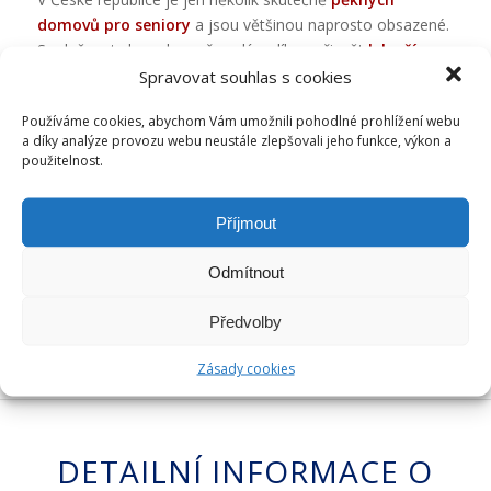
domovů pro seniory
a jsou většinou naprosto obsazené.
Společnost chce alespoň malým dílem přispět
k lepší
Spravovat souhlas s cookies
dostupnosti kvalitně stráveného stáří
pro rodiče a
prarodiče mnohých z nás.
Používáme cookies, abychom Vám umožnili pohodlné prohlížení webu
a díky analýze provozu webu neustále zlepšovali jeho funkce, výkon a
použitelnost.
Příjmout
Odmítnout
Předvolby
Zásady cookies
DETAILNÍ INFORMACE O