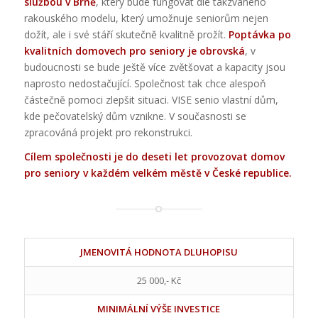
službou v Brně
, který bude fungovat dle takzvaného
rakouského modelu, který umožnuje seniorům nejen
dožít, ale i své stáří skutečně kvalitně prožít.
Poptávka po
kvalitních domovech pro seniory je obrovská
, v
budoucnosti se bude ještě více zvětšovat a kapacity jsou
naprosto nedostačující. Společnost tak chce alespoň
částečně pomoci zlepšit situaci. VISE senio vlastní dům,
kde pečovatelský dům vznikne. V současnosti se
zpracováná projekt pro rekonstrukci.
Cílem společnosti je do deseti let provozovat domov
pro seniory v každém velkém městě v České republice.
JMENOVITÁ HODNOTA DLUHOPISU
25 000,- Kč
MINIMÁLNÍ VÝŠE INVESTICE