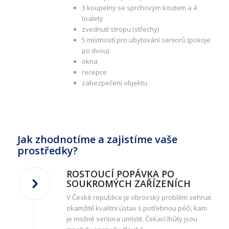
3 koupelny se sprchovým koutem a 4
toalety
zvednutí stropu (střechy)
5 místností pro ubytování seniorů (pokoje
po dvou)
okna
recepce
zabezpečení objektu
Jak zhodnotíme a zajistíme vaše
prostředky?
ROSTOUCÍ POPÁVKA PO
SOUKROMÝCH ZAŘÍZENÍCH
V České republice je obrovský problém sehnat
okamžitě kvalitní ústav s potřebnou péčí, kam
je možné seniora umístit. Čekací lhůty jsou