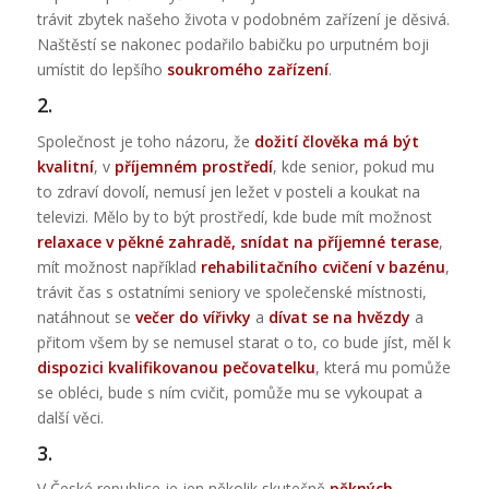
trávit zbytek našeho života v podobném zařízení je děsivá.
Naštěstí se nakonec podařilo babičku po urputném boji
umístit do lepšího
soukromého zařízení
.
2.
Společnost je toho názoru, že
dožití člověka má být
kvalitní
, v
příjemném prostředí
, kde senior, pokud mu
to zdraví dovolí, nemusí jen ležet v posteli a koukat na
televizi. Mělo by to být prostředí, kde bude mít možnost
relaxace v pěkné zahradě, snídat na příjemné terase
,
mít možnost například
rehabilitačního cvičení v bazénu
,
trávit čas s ostatními seniory ve společenské místnosti,
natáhnout se
večer do vířivky
a
dívat se na hvězdy
a
přitom všem by se nemusel starat o to, co bude jíst, měl k
dispozici kvalifikovanou pečovatelku
, která mu pomůže
se obléci, bude s ním cvičit, pomůže mu se vykoupat a
další věci.
3.
V České republice je jen několik skutečně
pěkných