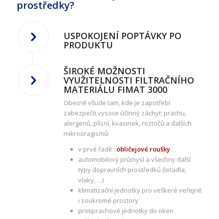
prostředky?
USPOKOJENÍ POPTÁVKY PO
PRODUKTU
ŠIROKÉ MOŽNOSTI
VYUŽITELNOSTI FILTRAČNÍHO
MATERIÁLU FIMAT 3000
Obecně všude tam, kde je zapotřebí
zabezpečit vysoce účinný záchyt: prachu,
alergenů, plísní, kvasinek, roztočů a dalších
mikrooragismů:
v prvé řadě :
obličejové roušky
automobilový průmysl a všechny další
typy dopravních prostředků (letadla,
vlaky, …)
klimatizační jednotky pro veškeré veřejné
i soukromé prostory
protiprachové jednotky do oken