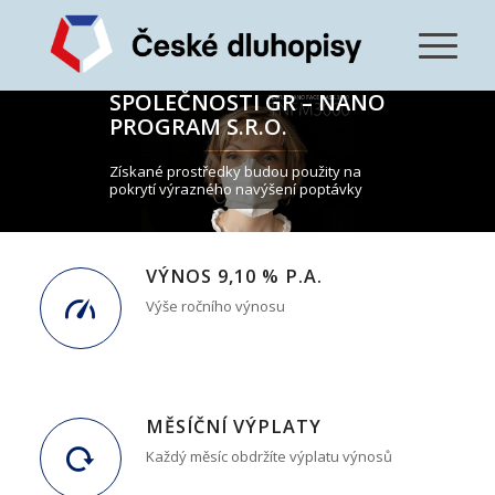
DLUHOPISOVÁ
PREZENTACE
SPOLEČNOSTI GR – NANO
PROGRAM S.R.O.
Získané prostředky budou použity na
pokrytí výrazného navýšení poptávky
VÝNOS 9,10 % P.A.
Výše ročního výnosu
MĚSÍČNÍ VÝPLATY
Každý měsíc obdržíte výplatu výnosů