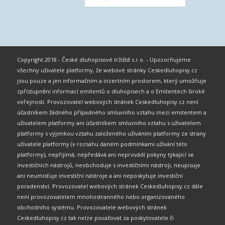
Copyright 2018 - České dluhopisové tržiště s.r.o. - Upozorňujeme
všechny uživatele platformy, že webové stránky Ceskedluhopisy.cz
jsou pouze a jen informačním a inzertním prostorem, který umožňuje
zpřístupnění informací emitentů o dluhopisech a o Emitentech široké
veřejnosti. Provozovatel webových stránek Ceskedluhopisy.cz není
účastníkem žádného případného smluvního vztahu mezi emitentem a
uživatelem platformy ani účastníkem smluvního vztahu s uživatelem
platformy s výjimkou vztahu založeného užíváním platformy ze strany
uživatele platformy (v rozsahu daném podmínkami užívání této
platformy), nepřijímá, nepředává ani neprovádí pokyny týkající se
investičních nástrojů, neobchoduje s investičními nástroji, neupisuje
ani neumisťuje investiční nástroje a ani neposkytuje investiční
poradenství. Provozovatel webových stránek Ceskedluhopisy.cz dále
není provozovatelem mnohostranného nebo organizovaného
obchodního systému. Provozovatele webových stránek
Ceskedluhopisy.cz tak nelze považovat za poskytovatele či