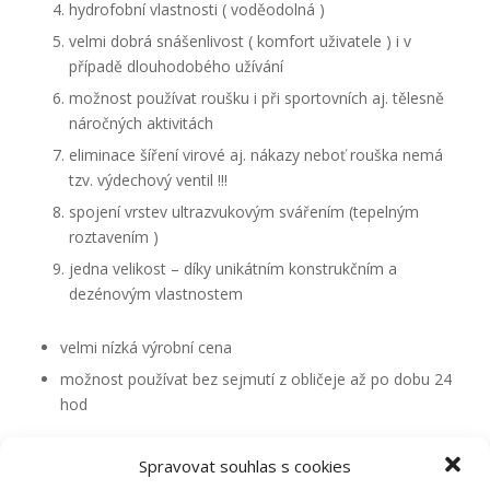
hydrofobní vlastnosti ( voděodolná )
velmi dobrá snášenlivost ( komfort uživatele ) i v
případě dlouhodobého užívání
možnost používat roušku i při sportovních aj. tělesně
náročných aktivitách
eliminace šíření virové aj. nákazy neboť rouška nemá
tzv. výdechový ventil !!!
spojení vrstev ultrazvukovým svářením (tepelným
roztavením )
jedna velikost – díky unikátním konstrukčním a
dezénovým vlastnostem
velmi nízká výrobní cena
možnost používat bez sejmutí z obličeje až po dobu 24
hod
Spravovat souhlas s cookies