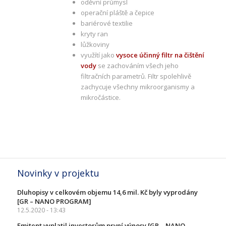
oděvní průmysl
operační pláště a čepice
bariérové textilie
kryty ran
lůžkoviny
využítí jako
vysoce účinný filtr na čištění
vody
se zachováním všech jeho
filtračních parametrů. Filtr spolehlivě
zachycuje všechny mikroorganismy a
mikročástice.
Novinky v projektu
Dluhopisy v celkovém objemu 14,6 mil. Kč byly vyprodány
[GR – NANO PROGRAM]
12.5.2020 - 13:43
Emitent vyplatil investorům první výnosy [GR – NANO