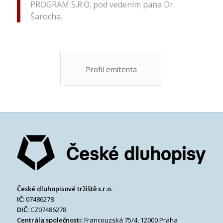
PROGRAM S.R.O. pod vedením pana Dr.
Šarocha.
Profil emitenta
České dluhopisové tržiště s.r.o.
IČ:
07486278
DIČ:
CZ07486278
Centrála společnosti:
Francouzská 75/4, 12000 Praha