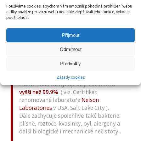
Používáme cookies, abychom Vám umožnili pohodlné prohlížení webu
a díky analýze provozu webu neustále zlepšovali jeho funkce, výkon a
TNFM 3000 obličejová rouška je
použitelnost.
vyrobena z filtračního materiálu FIMAT
3000, který obsahuje vnitřní textilní
Příjmout
vrstvu a vnější textilní vrstvu, mezi nimiž
je uložena filtrační vrstva polymerních
Odmítnout
nanovláken a/nebo aktivní vrstva
polymerních nanovláken, která ve své
Předvolby
struktuře obsahuje biocidní látku/y.
Zásady cookies
FIMAT 3000 zachycuje viry s účinností
vyšší než 99.9%
. ( viz. Certifikát
renomované laboratoře
Nelson
Laboratories
v USA, Salt Lake City ).
Dále zachycuje spolehlivě také bakterie,
plísně, roztoče, kvasinky, pyl, alergeny a
další biologické i mechanické nečistoty .