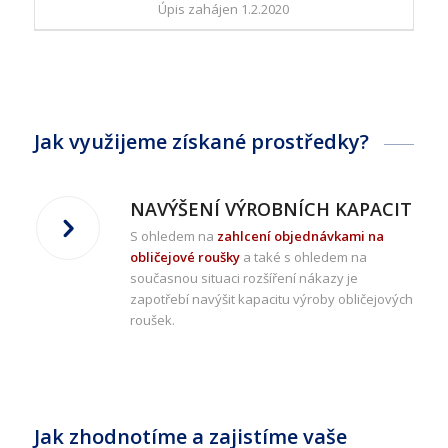
Úpis zahájen 1.2.2020
Jak využijeme získané prostředky?
NAVÝŠENÍ VÝROBNÍCH KAPACIT
S ohledem na
zahlcení objednávkami na
obličejové roušky
a také s ohledem na
současnou situaci rozšíření nákazy je
zapotřebí navýšit kapacitu výroby obličejových
roušek.
Jak zhodnotíme a zajistíme vaše