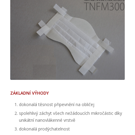
ZÁKLADNÍ VÝHODY
dokonalá těsnost připevnění na obličej
spolehlivý záchyt všech nežádoucích mikročástic díky
unikátní nanovlákenné vrstvě
dokonalá prodýchatelnost