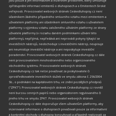
jsou pouze a jen informačním a inzertním prostorem, který umožňuje
zpřístupnění informací emitentů o dluhopisech a o Emitentech široké
veřejnosti. Provozovatel webových stránek Ceskedluhopisy.cz není
účastníkem žádného případného smluvního vztahu mezi emitentem a
uživatelem platformy ani účastníkem smluvního vztahu s uživatelem
platformy s výjimkou vztahu založeného užíváním platformy ze strany
uživatele platformy (v rozsahu daném podmínkami užívání této
platformy), nepřijímá, nepředává ani neprovádí pokyny týkající se
investičních nástrojů, neobchoduje s investičními nástroji, neupisuje
ani neumisťuje investiční nástroje a ani neposkytuje investiční
poradenství. Provozovatel webových stránek Ceskedluhopisy.cz dále
není provozovatelem mnohostranného nebo organizovaného
obchodního systému. Provozovatele webových stránek
Ceskedluhopisy.cz tak nelze považovat za poskytovatele či
zprostředkovatele investičních služeb ve smyslu zákona č. 256/2004
Sb., o podnikání na kapitálovém trhu, ve znění pozdějších předpisů
("ZPKT"). Provozovatel webových stránek Ceskedluhopisy.cz rovněž
není burzou cenných papírů nebo organizátorem regulovaného či
jiného trhu ve smyslu ZPKT. Provozovatel webových stránek
Ceskedluhopisy.cz dále doporučuje všem uživatelům platformy, aby
inzerované informace o dluhopisech považovali pouze za informativní
a konkrétní obchody s dluhopisy konzultovali a případně realizovali za