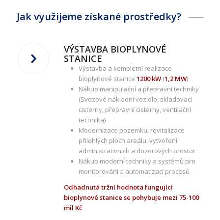
Jak využijeme získané prostředky?
VÝSTAVBA BIOPLYNOVÉ
STANICE
Výstavba a kompletní realizace
bioplynové stanice
1200 kW
(
1,2 MW
)
Nákup manipulační a přepravní techniky
(Svozové nákladní vozidlo, skladovací
cisterny, přepravní cisterny, ventilační
technika)
Modernizace pozemku, revitalizace
přilehlých ploch areálu, vytvoření
administrativních a dozorových prostor
Nákup moderní techniky a systémů pro
monitorování a automatizaci procesů
Odhadnutá tržní hodnota fungující
bioplynové stanice se pohybuje mezi 75-100
mil Kč