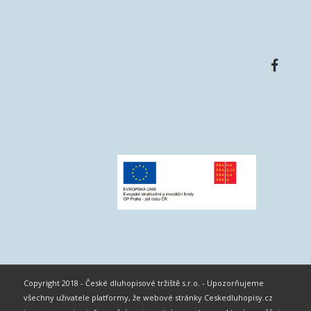
Copyright 2018 - České dluhopisové tržiště s.r.o. - Upozorňujeme
všechny uživatele platformy, že webové stránky Ceskedluhopisy.cz