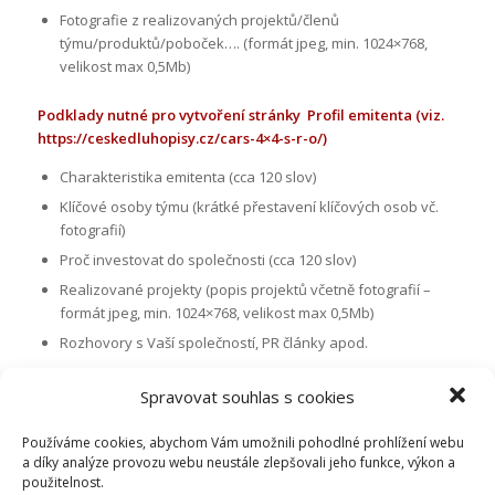
Fotografie z realizovaných projektů/členů
týmu/produktů/poboček…. (formát jpeg, min. 1024×768,
velikost max 0,5Mb)
Podklady nutné pro vytvoření stránky Profil emitenta (viz.
https://ceskedluhopisy.cz/cars-4×4-s-r-o/
)
Charakteristika emitenta (cca 120 slov)
Klíčové osoby týmu (krátké přestavení klíčových osob vč.
fotografií)
Proč investovat do společnosti (cca 120 slov)
Realizované projekty (popis projektů včetně fotografií –
formát jpeg, min. 1024×768, velikost max 0,5Mb)
Rozhovory s Vaší společností, PR články apod.
Podklady nutné pro vytvoření aktuality z projektu
Spravovat souhlas s cookies
Aktuality jsou psané v třetí osobě, tzn: „Emitent vyprodal,
Používáme cookies, abychom Vám umožnili pohodlné prohlížení webu
vydal, uskutečnil,…“
a díky analýze provozu webu neustále zlepšovali jeho funkce, výkon a
použitelnost.
např: