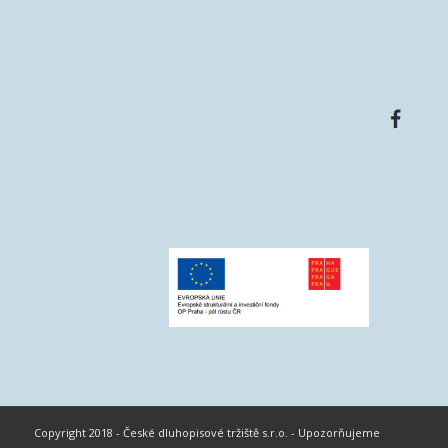
Copyright 2018 - České dluhopisové tržiště s.r.o. - Upozorňujeme