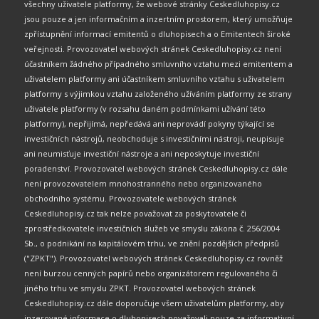
všechny uživatele platformy, že webové stránky Ceskedluhopisy.cz
jsou pouze a jen informačním a inzertním prostorem, který umožňuje
zpřístupnění informací emitentů o dluhopisech a o Emitentech široké
veřejnosti. Provozovatel webových stránek Ceskedluhopisy.cz není
účastníkem žádného případného smluvního vztahu mezi emitentem a
uživatelem platformy ani účastníkem smluvního vztahu s uživatelem
platformy s výjimkou vztahu založeného užíváním platformy ze strany
uživatele platformy (v rozsahu daném podmínkami užívání této
platformy), nepřijímá, nepředává ani neprovádí pokyny týkající se
investičních nástrojů, neobchoduje s investičními nástroji, neupisuje
ani neumisťuje investiční nástroje a ani neposkytuje investiční
poradenství. Provozovatel webových stránek Ceskedluhopisy.cz dále
není provozovatelem mnohostranného nebo organizovaného
obchodního systému. Provozovatele webových stránek
Ceskedluhopisy.cz tak nelze považovat za poskytovatele či
zprostředkovatele investičních služeb ve smyslu zákona č. 256/2004
Sb., o podnikání na kapitálovém trhu, ve znění pozdějších předpisů
("ZPKT"). Provozovatel webových stránek Ceskedluhopisy.cz rovněž
není burzou cenných papírů nebo organizátorem regulovaného či
jiného trhu ve smyslu ZPKT. Provozovatel webových stránek
Ceskedluhopisy.cz dále doporučuje všem uživatelům platformy, aby
inzerované informace o dluhopisech považovali pouze za informativní