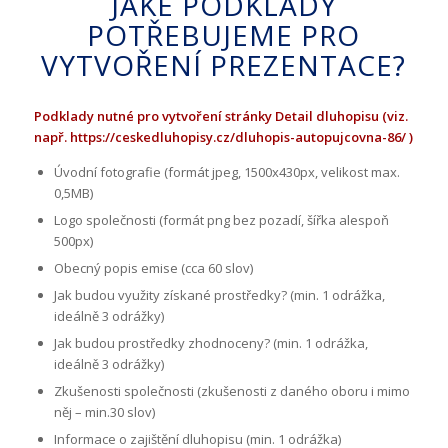
JAKÉ PODKLADY
POTŘEBUJEME PRO
VYTVOŘENÍ PREZENTACE?
Podklady nutné pro vytvoření stránky Detail dluhopisu (viz.
např.
https://ceskedluhopisy.cz/dluhopis-autopujcovna-86/
)
Úvodní fotografie (formát jpeg, 1500x430px, velikost max.
0,5MB)
Logo společnosti (formát png bez pozadí, šířka alespoň
500px)
Obecný popis emise (cca 60 slov)
Jak budou využity získané prostředky? (min. 1 odrážka,
ideálně 3 odrážky)
Jak budou prostředky zhodnoceny? (min. 1 odrážka,
ideálně 3 odrážky)
Zkušenosti společnosti (zkušenosti z daného oboru i mimo
něj – min.30 slov)
Informace o zajištění dluhopisu (min. 1 odrážka)