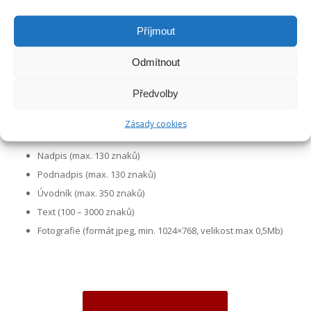
https://ceskedluhopisy.cz/emitent-na-podzim-
dokoncil-kompletni-zatepleni-svych-domu-viva-life-
Příjmout
house/
Odmítnout
https://ceskedluhopisy.cz/predstaveni-nove-
lekarske-kliniky-prague-dimension/
Předvolby
https://ceskedluhopisy.cz/emitent-se-objevi-v-
autosalonu-a-v-dalsich-novinarskych-testech-
Zásady cookies
carox/
Nadpis (max. 130 znaků)
Podnadpis (max. 130 znaků)
Úvodník (max. 350 znaků)
Text (100 – 3000 znaků)
Fotografie (formát jpeg, min. 1024×768, velikost max 0,5Mb)