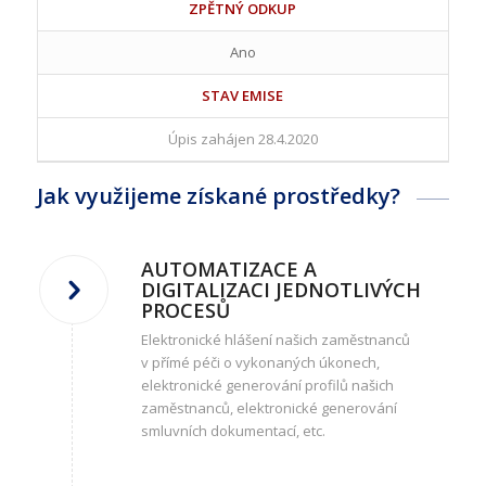
ZPĚTNÝ ODKUP
Ano
STAV EMISE
Úpis zahájen 28.4.2020
Jak využijeme získané prostředky?
AUTOMATIZACE A
DIGITALIZACI JEDNOTLIVÝCH
PROCESŮ
Elektronické hlášení našich zaměstnanců
v přímé péči o vykonaných úkonech,
elektronické generování profilů našich
zaměstnanců, elektronické generování
smluvních dokumentací, etc.