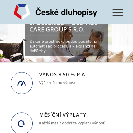
DLUHOPISOVÁ
PREZENTACE
SPOLEČNOSTI OLD-AGE
CARE GROUP S.R.O.
Získané prostředky budou použité na
automatizaci procesů a k expanzi na
další trhy
VÝNOS 8,50 % P.A.
Výše ročního výnosu
MĚSÍČNÍ VÝPLATY
Každý měsíc obdržíte výplatu výnosů