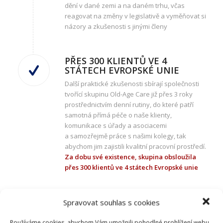
dění v dané zemi a na daném trhu, včas
reagovat na změny v legislativě a vyměňovat si
názory a zkušenosti s jinými členy
PŘES 300 KLIENTŮ VE 4
STÁTECH EVROPSKÉ UNIE
Další praktické zkušenosti sbírají společnosti
tvořící skupinu Old-Age Care již přes 3 roky
prostřednictvím denní rutiny, do které patří
samotná přímá péče o naše klienty,
komunikace s úřady a asociacemi
a samozřejmě práce s našimi kolegy, tak
abychom jim zajistili kvalitní pracovní prostředí.
Za dobu své existence, skupina obsloužila
přes 300 klientů ve 4 státech Evropské unie
Spravovat souhlas s cookies
Používáme cookies, abychom Vám umožnili pohodlné prohlížení webu