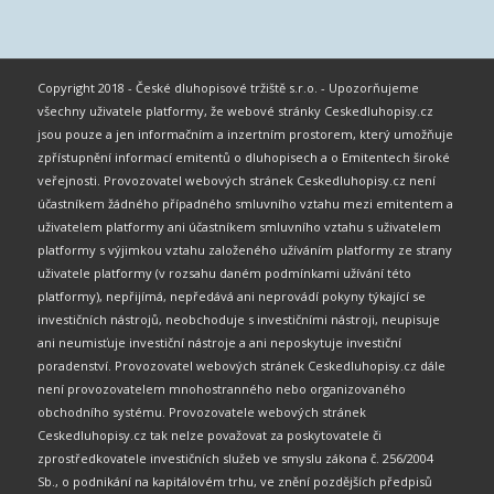
Copyright 2018 - České dluhopisové tržiště s.r.o. - Upozorňujeme
všechny uživatele platformy, že webové stránky Ceskedluhopisy.cz
jsou pouze a jen informačním a inzertním prostorem, který umožňuje
zpřístupnění informací emitentů o dluhopisech a o Emitentech široké
veřejnosti. Provozovatel webových stránek Ceskedluhopisy.cz není
účastníkem žádného případného smluvního vztahu mezi emitentem a
uživatelem platformy ani účastníkem smluvního vztahu s uživatelem
platformy s výjimkou vztahu založeného užíváním platformy ze strany
uživatele platformy (v rozsahu daném podmínkami užívání této
platformy), nepřijímá, nepředává ani neprovádí pokyny týkající se
investičních nástrojů, neobchoduje s investičními nástroji, neupisuje
ani neumisťuje investiční nástroje a ani neposkytuje investiční
poradenství. Provozovatel webových stránek Ceskedluhopisy.cz dále
není provozovatelem mnohostranného nebo organizovaného
obchodního systému. Provozovatele webových stránek
Ceskedluhopisy.cz tak nelze považovat za poskytovatele či
zprostředkovatele investičních služeb ve smyslu zákona č. 256/2004
Sb., o podnikání na kapitálovém trhu, ve znění pozdějších předpisů