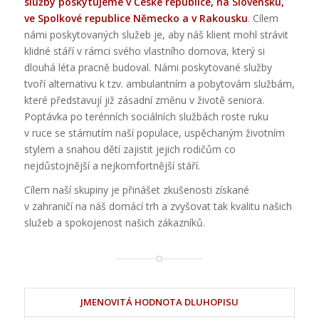
služby poskytujeme v České republice, na Slovensku,
ve Spolkové republice Německo a v Rakousku
. Cílem
námi poskytovaných služeb je, aby náš klient mohl strávit
klidné stáří v rámci svého vlastního domova, který si
dlouhá léta pracně budoval. Námi poskytované služby
tvoří alternativu k tzv. ambulantním a pobytovám službám,
které představují již zásadní změnu v životě seniora.
Poptávka po terénních sociálních službách roste ruku
v ruce se stárnutím naší populace, uspěchaným životním
stylem a snahou dětí zajistit jejich rodičům co
nejdůstojnější a nejkomfortnější stáří.
Cílem naší skupiny je přinášet zkušenosti získané
v zahraničí na náš domácí trh a zvyšovat tak kvalitu našich
služeb a spokojenost našich zákazníků.
JMENOVITÁ HODNOTA DLUHOPISU