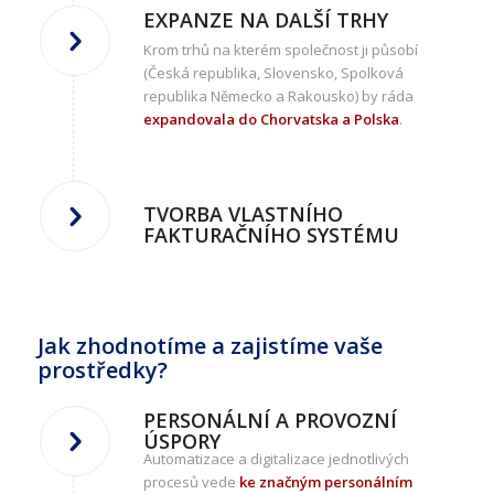
EXPANZE NA DALŠÍ TRHY
Krom trhů na kterém společnost ji působí
(Česká republika, Slovensko, Spolková
republika Německo a Rakousko) by ráda
expandovala do Chorvatska a Polska
.
TVORBA VLASTNÍHO
FAKTURAČNÍHO SYSTÉMU
Jak zhodnotíme a zajistíme vaše
prostředky?
PERSONÁLNÍ A PROVOZNÍ
ÚSPORY
Automatizace a digitalizace jednotlivých
procesů vede
ke značným personálním