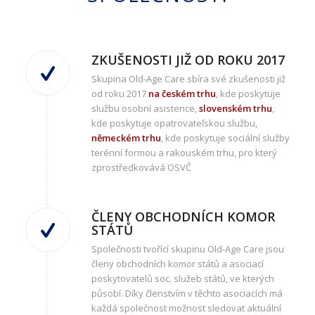
ZKUŠENOSTI JIŽ OD ROKU 2017
Skupina Old-Age Care sbíra své zkušenosti již
od roku 2017
na českém trhu
, kde poskytuje
službu osobní asistence,
slovenském trhu
,
kde poskytuje opatrovateľskou službu,
německém trhu
, kde poskytuje sociální služby
terénní formou a rakouském trhu, pro který
zprostředkovává OSVČ
ČLENY OBCHODNÍCH KOMOR
STÁTŮ
Společnosti tvořící skupinu Old-Age Care jsou
členy obchodních komor států a asociací
poskytovatelů soc. služeb států, ve kterých
působí. Díky členstvím v těchto asociacích má
každá společnost možnost sledovat aktuální