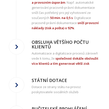
a provozním úsporám
. Např. automatické
generování pracovně-právní dokumentace
sníží čas potřebný pro její vyhotovení ze
současných
50 min. na 0,5 s
. Digitalizace
pracovně právní dokumentace
sníží provozní
náklady (tisk a pošta) o 92%
;
OBSLUHA VĚTŠÍHO POČTU
KLIENTŮ
Automatizace a digitalizace procesů zároveň
vede k tomu, že
společnost dokáže obsloužit
více klientů a tím generovat větší zisk
STÁTNÍ DOTACE
Dotace ze strany státu na provoz
poskytovatele sociálních služeb
RUČITELSKÉ PROHLÁŠENÍ