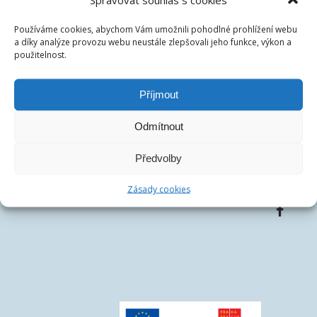
DIČ:
CZ07486278
Centrála společnosti:
Francouzská 75/4, 12000 Praha
Používáme cookies, abychom Vám umožnili pohodlné prohlížení webu
Telefon:
+420 770 163 226
a díky analýze provozu webu neustále zlepšovali jeho funkce, výkon a
použitelnost.
Email:
Příjmout
Odmítnout
Předvolby
Zásady cookies