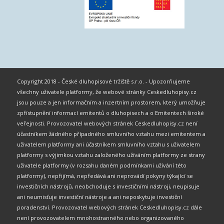
Copyright 2018 - České dluhopisové tržiště s.r.o. - Upozorňujeme
všechny uživatele platformy, že webové stránky Ceskedluhopisy.cz
jsou pouze a jen informačním a inzertním prostorem, který umožňuje
zpřístupnění informací emitentů o dluhopisech a o Emitentech široké
veřejnosti. Provozovatel webových stránek Ceskedluhopisy.cz není
účastníkem žádného případného smluvního vztahu mezi emitentem a
uživatelem platformy ani účastníkem smluvního vztahu s uživatelem
platformy s výjimkou vztahu založeného užíváním platformy ze strany
uživatele platformy (v rozsahu daném podmínkami užívání této
platformy), nepřijímá, nepředává ani neprovádí pokyny týkající se
investičních nástrojů, neobchoduje s investičními nástroji, neupisuje
ani neumisťuje investiční nástroje a ani neposkytuje investiční
poradenství. Provozovatel webových stránek Ceskedluhopisy.cz dále
není provozovatelem mnohostranného nebo organizovaného