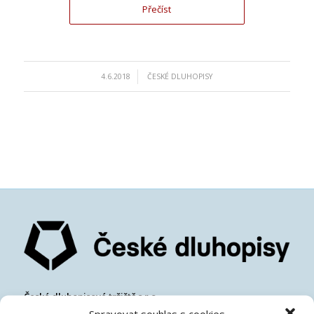
Přečíst
/
4.6.2018
ČESKÉ DLUHOPISY
České dluhopisové tržiště s.r.o.
IČ:
07486278
Spravovat souhlas s cookies