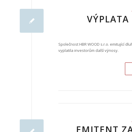
VÝPLATA
Společnost HBR WOOD s.r.o. emitující dlu
vyplatila investorům další výnosy.
EMITENT Z