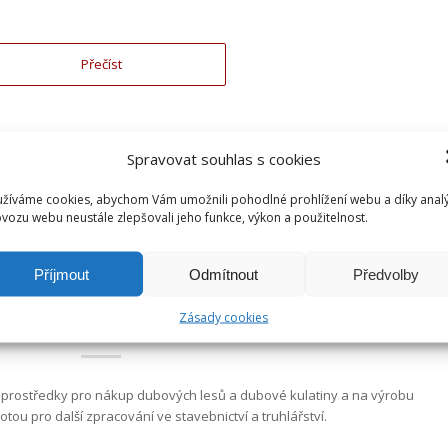
Přečíst
Spravovat souhlas s cookies
/
5.2.2019
ČESKÉ DLUHOPISY
žíváme cookies, abychom Vám umožnili pohodlné prohlížení webu a díky anal
vozu webu neustále zlepšovali jeho funkce, výkon a použitelnost.
AKTUALITY
,
DLUHOPIS LESNICTVÍ 9,0
ORÁTNÍ DLUHOPIS [HBR
Příjmout
Odmítnout
Předvolby
WOOD]
Zásady cookies
 prostředky pro nákup dubových lesů a dubové kulatiny a na výrobu
ou pro další zpracování ve stavebnictví a truhlářství.