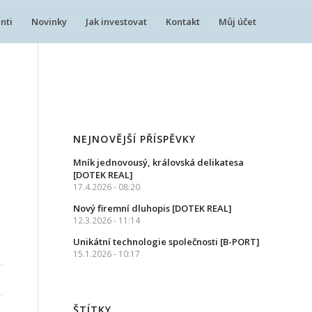
nti
Novinky
Jak investovat
Kontakt
Můj účet
NEJNOVĚJŠÍ PŘÍSPĚVKY
Mník jednovousý, královská delikatesa
[DOTEK REAL]
17.4.2026 - 08:20
Nový firemní dluhopis [DOTEK REAL]
12.3.2026 - 11:14
Unikátní technologie společnosti [B-PORT]
15.1.2026 - 10:17
ŠTÍTKY