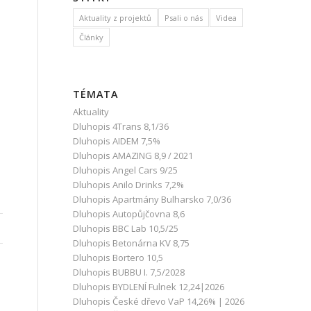
Aktuality z projektů
Psali o nás
Videa
Články
TÉMATA
Aktuality
Dluhopis 4Trans 8,1/36
Dluhopis AIDEM 7,5%
Dluhopis AMAZING 8,9 / 2021
Dluhopis Angel Cars 9/25
Dluhopis Anilo Drinks 7,2%
Dluhopis Apartmány Bulharsko 7,0/36
Dluhopis Autopůjčovna 8,6
Dluhopis BBC Lab 10,5/25
Dluhopis Betonárna KV 8,75
Dluhopis Bortero 10,5
Dluhopis BUBBU I. 7,5/2028
Dluhopis BYDLENÍ Fulnek 12,24|2026
Dluhopis České dřevo VaP 14,26% | 2026