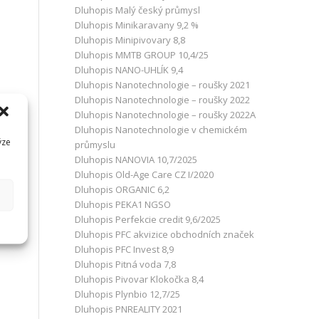
Dluhopis Malý český průmysl
Dluhopis Minikaravany 9,2 %
Dluhopis Minipivovary 8,8
Dluhopis MMTB GROUP 10,4/25
Dluhopis NANO-UHLÍK 9,4
Dluhopis Nanotechnologie – roušky 2021
Dluhopis Nanotechnologie – roušky 2022
Dluhopis Nanotechnologie – roušky 2022A
Dluhopis Nanotechnologie v chemickém
ýze
průmyslu
Dluhopis NANOVIA 10,7/2025
Dluhopis Old-Age Care CZ I/2020
Dluhopis ORGANIC 6,2
Dluhopis PEKA1 NGSO
Dluhopis Perfekcie credit 9,6/2025
Dluhopis PFC akvizice obchodních značek
Dluhopis PFC Invest 8,9
Dluhopis Pitná voda 7,8
Dluhopis Pivovar Klokočka 8,4
Dluhopis Plynbio 12,7/25
Dluhopis PNREALITY 2021