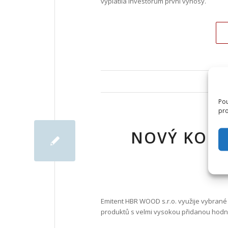
vyplatila investorům první výnosy.
Pou
pro
NOVÝ KORP
Emitent HBR WOOD s.r.o. využije vybrané
produktů s velmi vysokou přidanou hodnot