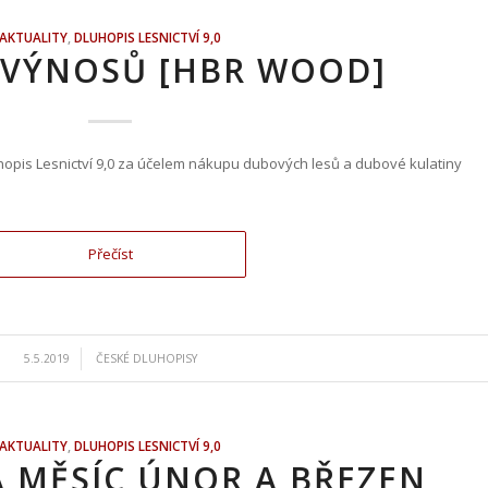
AKTUALITY
,
DLUHOPIS LESNICTVÍ 9,0
 VÝNOSŮ [HBR WOOD]
hopis Lesnictví 9,0 za účelem nákupu dubových lesů a dubové kulatiny
Přečíst
/
5.5.2019
ČESKÉ DLUHOPISY
AKTUALITY
,
DLUHOPIS LESNICTVÍ 9,0
A MĚSÍC ÚNOR A BŘEZEN