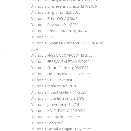
Dluhopis Energie pro všechny 12,8/26
Dluhopis Engineering Chips 13,4/2026
Dluhopis Engramo 12,2/2025
Dluhopis ENVILOGIC 8,90/24
Dluhopis Envipark 9,1/2024
Dluhopis ENVIRONMENT 8,90/24
Dluhopis EPC
Dluhopis Expanze konceptu VÝTOPNA do
USA
Dluhopis FRESCA COMPANY 13,2/25
Dluhopis FRESCA PALETA 9,0/2025
Dluhopis Future Farming 06/2022
Dluhopis Healthy Invest 13,2/2026
Dluhopis I. D. C. Invest II
Dluhopis Infra topení 2020
Dluhopis Invest Gallery 11/2027
Dluhopis Investiční vína 8,3/36
Dluhopis Jan Antonín 8,4/24
Dluhopis KD CHEMIKO 13,50/24
Dluhopis kii-baa® 10,5/2025
Dluhopis Lesnictví 9,0
Dluhopis Levné dobíjení 12,9/2027