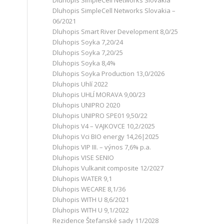
Dluhopis SimpleCell Networks Slovakia
Dluhopis SimpleCell Networks Slovakia –
06/2021
Dluhopis Smart River Development 8,0/25
Dluhopis Soyka 7,20/24
Dluhopis Soyka 7,20/25
Dluhopis Soyka 8,4%
Dluhopis Soyka Production 13,0/2026
Dluhopis Uhlí 2022
Dluhopis UHLÍ MORAVA 9,00/23
Dluhopis UNIPRO 2020
Dluhopis UNIPRO SPE01 9,50/22
Dluhopis V4 – VAJKOVCE 10,2/2025
Dluhopis Vci BIO energy 14,26|2025
Dluhopis VIP III. – výnos 7,6% p.a.
Dluhopis VISE SENIO
Dluhopis Vulkanit composite 12/2027
Dluhopis WATER 9,1
Dluhopis WECARE 8,1/36
Dluhopis WITH U 8,6/2021
Dluhopis WITH U 9,1/2022
Rezidence Štefanské sady 11/2028