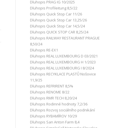
Dluhopis PRAG IG 10/2025
Dluhopis Profileitung 8,5/22
Dluhopis Quick Stop Car 11/26
Dluhopis Quick Stop Car 13,25/26
Dluhopis Quick Stop Car 14,5/24
Dluhopis QUICK STOP CAR 8,25/24
Dluhopis RAILWAY RESTAURANT PRAGUE
8,50/24
Dluhopis RE-EX1
Dluhopis REAL LUXEMBOURG D 03/2021
Dluhopis REAL LUXEMBOURG H 1/2023
Dluhopis REAL LUXEMBOURG I 8/2024
Dluhopis RECYKLACE PLASTŮ Nošovice
11,9/25
Dluhopis REFRIRENT 8,5%
Dluhopis RENOME 8/22
Dluhopis RMR TECH 8,20/24
Dluhopis Rodinné hodnoty 7,2/36
Dluhopis Rozvoj sociálního podnikání
Dluhopis RYBAMÍROV 10/29
Dluhopis San Anton Farm 8,4