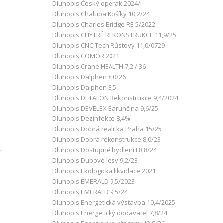
Dluhopis Český operák 2024/I
Dluhopis Chalupa Košíky 10,2/24
Dluhopis Charles Bridge RE 5/2022
Dluhopis CHYTRÉ REKONSTRUKCE 11,9/25
Dluhopis CNC Tech Růstový 11,0/0729
Dluhopis COMOR 2021
Dluhopis Crane HEALTH 7,2 / 36
Dluhopis Dalphen 8,0/26
Dluhopis Dalphen 8,5
Dluhopis DETALON Rekonstrukce 9,4/2024
Dluhopis DEVELEX Barunčina 9,6/25
Dluhopis Dezinfekce 8,4%
Dluhopis Dobrá realitka Praha 15/25
Dluhopis Dobrá rekonstrukce 8,0/23
Dluhopis Dostupné bydlení I 8,8/24
Dluhopis Dubové lesy 9,2/23
Dluhopis Ekologická likvidace 2021
Dluhopis EMERALD 9,5/2023
Dluhopis EMERALD 9,5/24
Dluhopis Energetická výstavba 10,4/2025
Dluhopis Energetický dodavatel 7,8/24