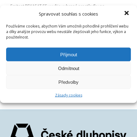
Emitent PEKASAT SE využije vybrané prostředky na
vybudování pozemní satelitní stanice pro obsluhu družic.
Spravovat souhlas s cookies
Používáme cookies, abychom Vám umožnili pohodlné prohlížení webu
Přečíst
a díky analýze provozu webu neustále zlepšovali jeho funkce, výkon a
použitelnost.
Příjmout
/
6.11.2018
ČESKÉ DLUHOPISY
Odmítnout
Předvolby
Zásady cookies