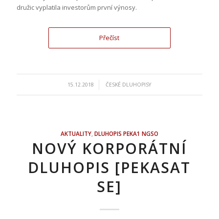
družic vyplatila investorům první výnosy.
Přečíst
/
15.12.2018
ČESKÉ DLUHOPISY
AKTUALITY
,
DLUHOPIS PEKA1 NGSO
NOVÝ KORPORÁTNÍ
DLUHOPIS [PEKASAT
SE]