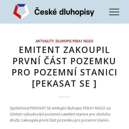
AKTUALITY
,
DLUHOPIS PEKA1 NGSO
EMITENT ZAKOUPIL
PRVNÍ ČÁST POZEMKU
PRO POZEMNÍ STANICI
[PEKASAT SE ]
Společnost PEKASAT SE emitující dluhopis PEKA1 NGSO za
účelem vybudování pozemní satelitní stanice pro obsluhu
družic zakoupila první část pozemku pro pozemní stanici.