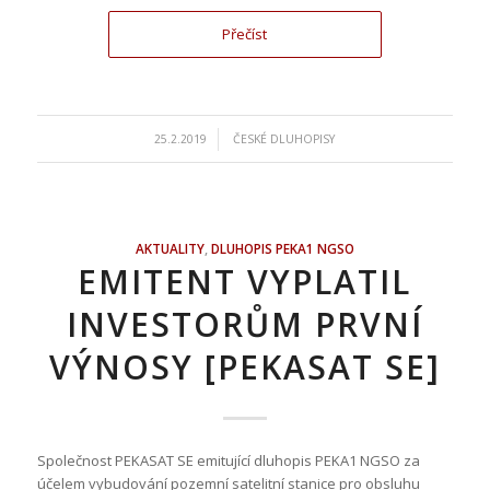
Přečíst
/
25.2.2019
ČESKÉ DLUHOPISY
AKTUALITY
,
DLUHOPIS PEKA1 NGSO
EMITENT VYPLATIL
INVESTORŮM PRVNÍ
VÝNOSY [PEKASAT SE]
Společnost PEKASAT SE emitující dluhopis PEKA1 NGSO za
účelem vybudování pozemní satelitní stanice pro obsluhu