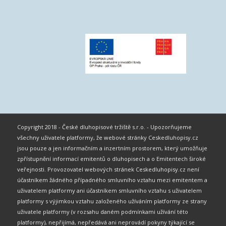
Copyright 2018 - České dluhopisové tržiště s.r.o. - Upozorňujeme
všechny uživatele platformy, že webové stránky Ceskedluhopisy.cz
jsou pouze a jen informačním a inzertním prostorem, který umožňuje
zpřístupnění informací emitentů o dluhopisech a o Emitentech široké
veřejnosti. Provozovatel webových stránek Ceskedluhopisy.cz není
účastníkem žádného případného smluvního vztahu mezi emitentem a
uživatelem platformy ani účastníkem smluvního vztahu s uživatelem
platformy s výjimkou vztahu založeného užíváním platformy ze strany
uživatele platformy (v rozsahu daném podmínkami užívání této
platformy), nepřijímá, nepředává ani neprovádí pokyny týkající se