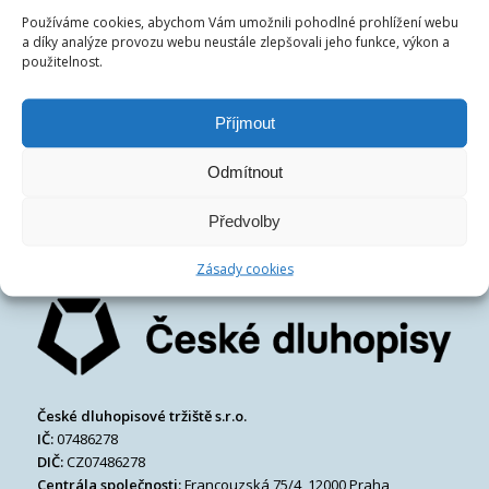
Používáme cookies, abychom Vám umožnili pohodlné prohlížení webu
a díky analýze provozu webu neustále zlepšovali jeho funkce, výkon a
použitelnost.
/
20.1.2020
ČESKÉ DLUHOPISY
Příjmout
Odmítnout
Předvolby
Zásady cookies
České dluhopisové tržiště s.r.o.
IČ:
07486278
DIČ:
CZ07486278
Centrála společnosti:
Francouzská 75/4, 12000 Praha