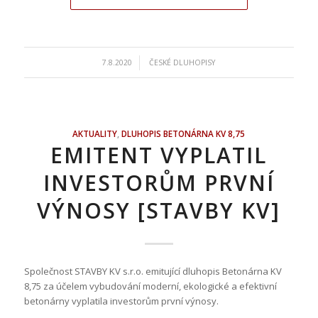
/
7.8.2020
ČESKÉ DLUHOPISY
AKTUALITY
,
DLUHOPIS BETONÁRNA KV 8,75
EMITENT VYPLATIL
INVESTORŮM PRVNÍ
VÝNOSY [STAVBY KV]
Společnost STAVBY KV s.r.o. emitující dluhopis Betonárna KV
8,75 za účelem vybudování moderní, ekologické a efektivní
betonárny vyplatila investorům první výnosy.