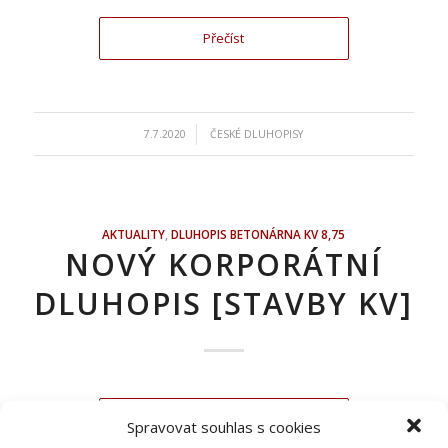
Přečíst
/
7.7.2020
ČESKÉ DLUHOPISY
AKTUALITY
,
DLUHOPIS BETONÁRNA KV 8,75
NOVÝ KORPORÁTNÍ
DLUHOPIS [STAVBY KV]
Přečíst
Spravovat souhlas s cookies