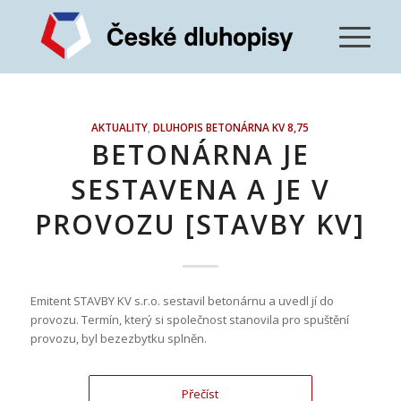
AKTUALITY
,
DLUHOPIS BETONÁRNA KV 8,75
BETONÁRNA JE
SESTAVENA A JE V
PROVOZU [STAVBY KV]
Emitent STAVBY KV s.r.o. sestavil betonárnu a uvedl jí do
provozu. Termín, který si společnost stanovila pro spuštění
provozu, byl bezezbytku splněn.
Přečíst