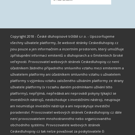
Copyright 2018 - České dluhopisové tržiště s.r.o. - Upozorňujeme
všechny uživatele platformy, že webové stránky Ceskedluhopisy.cz
jsou pouze a jen informačním a inzertním prostorem, který umožňuje
zpřístupnění informací emitentů o dluhopisech a o Emitentech široké
veřejnosti. Provozovatel webových stránek Ceskedluhopisy.cz není
účastníkem žádného případného smluvního vztahu mezi emitentem a
uživatelem platformy ani účastníkem smluvního vztahu s uživatelem
platformy s výjimkou vztahu založeného užíváním platformy ze strany
uživatele platformy (v rozsahu daném podmínkami užívání této
platformy), nepřijímá, nepředává ani neprovádí pokyny týkající se
investičních nástrojů, neobchoduje s investičními nástroji, neupisuje
ani neumisťuje investiční nástroje a ani neposkytuje investiční
poradenství. Provozovatel webových stránek Ceskedluhopisy.cz dále
není provozovatelem mnohostranného nebo organizovaného
obchodního systému. Provozovatele webových stránek
Ceskedluhopisy.cz tak nelze považovat za poskytovatele či