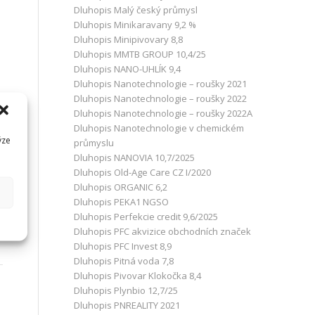
Dluhopis Malý český průmysl
Dluhopis Minikaravany 9,2 %
Dluhopis Minipivovary 8,8
Dluhopis MMTB GROUP 10,4/25
Dluhopis NANO-UHLÍK 9,4
Dluhopis Nanotechnologie – roušky 2021
Dluhopis Nanotechnologie – roušky 2022
Dluhopis Nanotechnologie – roušky 2022A
Dluhopis Nanotechnologie v chemickém
ýze
průmyslu
Dluhopis NANOVIA 10,7/2025
Dluhopis Old-Age Care CZ I/2020
Dluhopis ORGANIC 6,2
Dluhopis PEKA1 NGSO
Dluhopis Perfekcie credit 9,6/2025
Dluhopis PFC akvizice obchodních značek
Dluhopis PFC Invest 8,9
Dluhopis Pitná voda 7,8
Dluhopis Pivovar Klokočka 8,4
Dluhopis Plynbio 12,7/25
Dluhopis PNREALITY 2021