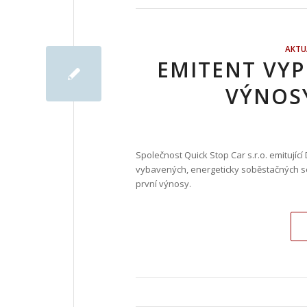
AKTU
EMITENT VYP
VÝNOSY
Společnost Quick Stop Car s.r.o. emitují
vybavených, energeticky soběstačných se
první výnosy.