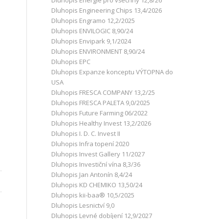
Dluhopis Energie pro všechny 12,8/26
Dluhopis Engineering Chips 13,4/2026
Dluhopis Engramo 12,2/2025
Dluhopis ENVILOGIC 8,90/24
Dluhopis Envipark 9,1/2024
Dluhopis ENVIRONMENT 8,90/24
Dluhopis EPC
Dluhopis Expanze konceptu VÝTOPNA do
USA
Dluhopis FRESCA COMPANY 13,2/25
Dluhopis FRESCA PALETA 9,0/2025
Dluhopis Future Farming 06/2022
Dluhopis Healthy Invest 13,2/2026
Dluhopis I. D. C. Invest II
Dluhopis Infra topení 2020
Dluhopis Invest Gallery 11/2027
Dluhopis Investiční vína 8,3/36
Dluhopis Jan Antonín 8,4/24
Dluhopis KD CHEMIKO 13,50/24
Dluhopis kii-baa® 10,5/2025
Dluhopis Lesnictví 9,0
Dluhopis Levné dobíjení 12,9/2027