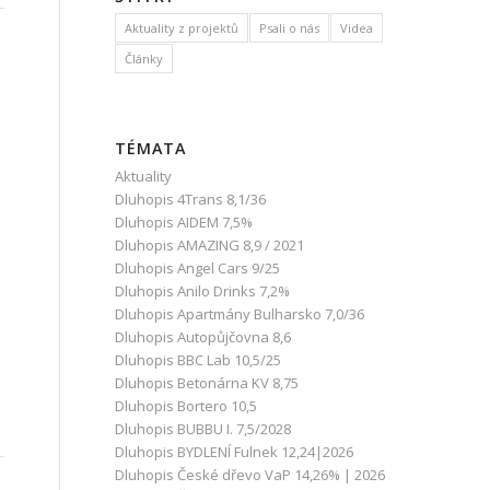
Aktuality z projektů
Psali o nás
Videa
Články
TÉMATA
Aktuality
Dluhopis 4Trans 8,1/36
Dluhopis AIDEM 7,5%
Dluhopis AMAZING 8,9 / 2021
Dluhopis Angel Cars 9/25
Dluhopis Anilo Drinks 7,2%
Dluhopis Apartmány Bulharsko 7,0/36
Dluhopis Autopůjčovna 8,6
Dluhopis BBC Lab 10,5/25
Dluhopis Betonárna KV 8,75
Dluhopis Bortero 10,5
Dluhopis BUBBU I. 7,5/2028
Dluhopis BYDLENÍ Fulnek 12,24|2026
Dluhopis České dřevo VaP 14,26% | 2026