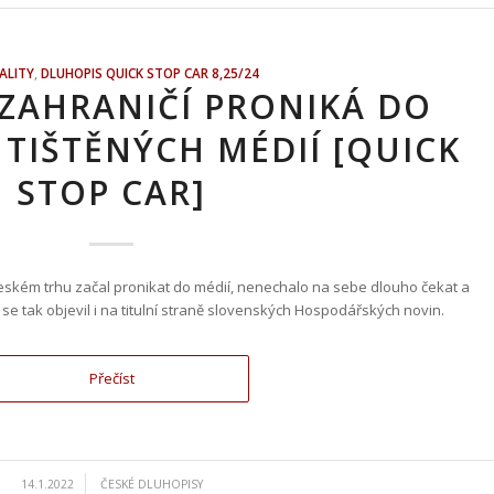
ALITY
,
DLUHOPIS QUICK STOP CAR 8,25/24
 ZAHRANIČÍ PRONIKÁ DO
 TIŠTĚNÝCH MÉDIÍ [QUICK
STOP CAR]
 českém trhu začal pronikat do médií, nenechalo na sebe dlouho čekat a
 se tak objevil i na titulní straně slovenských Hospodářských novin.
Přečíst
/
14.1.2022
ČESKÉ DLUHOPISY