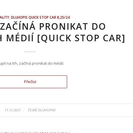
ALITY
,
DLUHOPIS QUICK STOP CAR 8,25/24
 ZAČÍNÁ PRONIKAT DO
MÉDIÍ [QUICK STOP CAR]
upil na trh, začíná pronikat do médií.
Přečíst
/
11.12.2021
ČESKÉ DLUHOPISY