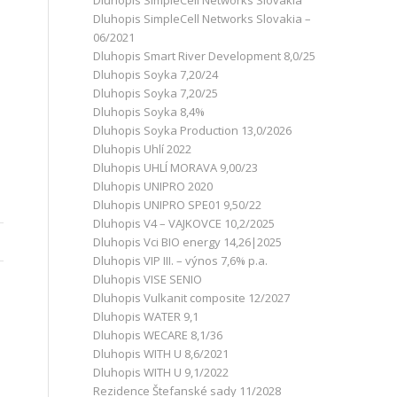
Dluhopis SimpleCell Networks Slovakia
Dluhopis SimpleCell Networks Slovakia –
06/2021
Dluhopis Smart River Development 8,0/25
Dluhopis Soyka 7,20/24
Dluhopis Soyka 7,20/25
Dluhopis Soyka 8,4%
Dluhopis Soyka Production 13,0/2026
Dluhopis Uhlí 2022
Dluhopis UHLÍ MORAVA 9,00/23
Dluhopis UNIPRO 2020
Dluhopis UNIPRO SPE01 9,50/22
Dluhopis V4 – VAJKOVCE 10,2/2025
Dluhopis Vci BIO energy 14,26|2025
Dluhopis VIP III. – výnos 7,6% p.a.
Dluhopis VISE SENIO
Dluhopis Vulkanit composite 12/2027
Dluhopis WATER 9,1
Dluhopis WECARE 8,1/36
Dluhopis WITH U 8,6/2021
Dluhopis WITH U 9,1/2022
Rezidence Štefanské sady 11/2028