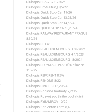
Dluhopis PRAG IG 10/2025
Dluhopis Profileitung 8,5/22
Dluhopis Quick Stop Car 11/26
Dluhopis Quick Stop Car 13,25/26
Dluhopis Quick Stop Car 14,5/24
Dluhopis QUICK STOP CAR 8,25/24
Dluhopis RAILWAY RESTAURANT PRAGUE
8,50/24
Dluhopis RE-EX1
Dluhopis REAL LUXEMBOURG D 03/2021
Dluhopis REAL LUXEMBOURG H 1/2023
Dluhopis REAL LUXEMBOURG I 8/2024
Dluhopis RECYKLACE PLASTŮ Nošovice
11,9/25
Dluhopis REFRIRENT 8,5%
Dluhopis RENOME 8/22
Dluhopis RMR TECH 8,20/24
Dluhopis Rodinné hodnoty 7,2/36
Dluhopis Rozvoj sociálního podnikání
Dluhopis RYBAMÍROV 10/29
Dluhopis San Anton Farm 8,4