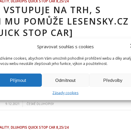
ALITY
,
DLUHOPIS QUICK STOP CAR 8,25/24
 VSTUPUJE NA TRH, S
 MU POMŮŽE LESENSKY.CZ
UICK STOP CAR]
Spravovat souhlas s cookies
a trh, s marketingem mu pomůže Lesensky.cz
žíváme cookies, abychom Vám umožnili pohodlné prohlížení webu a díky anal
vozu webu neustále zlepšovali jeho funkce, výkon a použitelnost.
Přečíst
Příjmout
Odmítnout
Předvolby
Zásady cookies
/
9.12.2021
ČESKÉ DLUHOPISY
ALITY
,
DLUHOPIS QUICK STOP CAR 8,25/24