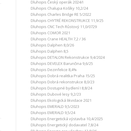
Dluhopis Český operák 2024/I
Dluhopis Chalupa Košíky 10,2/24
Dluhopis Charles Bridge RE 5/2022
Dluhopis CHYTRÉ REKONSTRUKCE 11,9/25
Dluhopis CNC Tech Růstový 11,0/0729
Dluhopis COMOR 2021
Dluhopis Crane HEALTH 7,2 / 36
Dluhopis Dalphen 8,0/26
Dluhopis Dalphen 8,5
Dluhopis DETALON Rekonstrukce 9,4/2024
Dluhopis DEVELEX Barunčina 9,6/25
Dluhopis Dezinfekce 8,4%
Dluhopis Dobrá realitka Praha 15/25
Dluhopis Dobrá rekonstrukce 8,0/23
Dluhopis Dostupné bydlení I 8,8/24
Dluhopis Dubové lesy 9,2/23
Dluhopis Ekologická likvidace 2021
Dluhopis EMERALD 9,5/2023
Dluhopis EMERALD 9,5/24
Dluhopis Energetická výstavba 10,4/2025
Dluhopis Energetický dodavatel 7,8/24