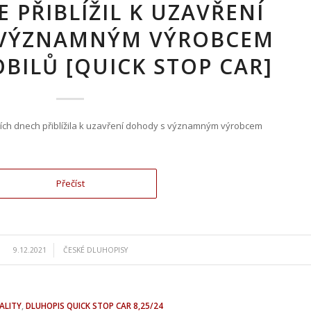
E PŘIBLÍŽIL K UZAVŘENÍ
 VÝZNAMNÝM VÝROBCEM
BILŮ [QUICK STOP CAR]
dních dnech přiblížila k uzavření dohody s významným výrobcem
Přečíst
/
9.12.2021
ČESKÉ DLUHOPISY
ALITY
,
DLUHOPIS QUICK STOP CAR 8,25/24