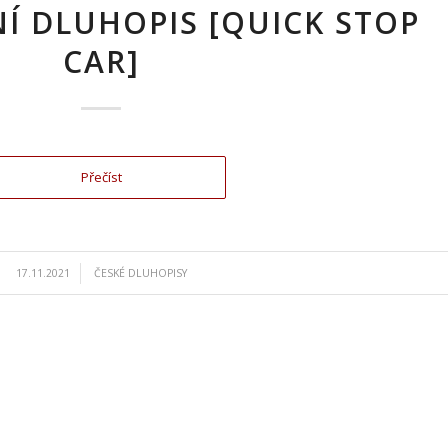
Í DLUHOPIS [QUICK STOP
CAR]
Přečíst
/
17.11.2021
ČESKÉ DLUHOPISY