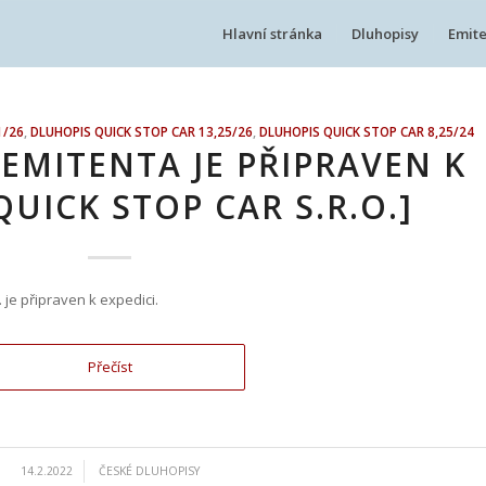
Hlavní stránka
Dluhopisy
Emite
1/26
,
DLUHOPIS QUICK STOP CAR 13,25/26
,
DLUHOPIS QUICK STOP CAR 8,25/24
 EMITENTA JE PŘIPRAVEN K
QUICK STOP CAR S.R.O.]
. je připraven k expedici.
Přečíst
/
14.2.2022
ČESKÉ DLUHOPISY