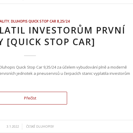
ALITY
,
DLUHOPIS QUICK STOP CAR 8,25/24
LATIL INVESTORŮM PRVNÍ
 [QUICK STOP CAR]
cí Dluhopis Quick Stop Car 9,35/24 za účelem vybudování plně a moderně
rvisních jednotek a pneuservisů u čerpacích stanic vyplatila investorům
Přečíst
/
3.1.2022
ČESKÉ DLUHOPISY