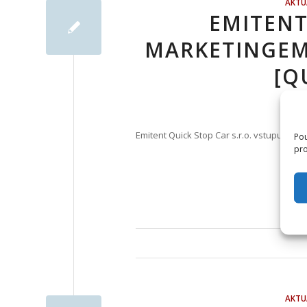
AKTU
EMITENT
MARKETINGEM
[Q
Emitent Quick Stop Car s.r.o. vstupuje n
Pou
pro
AKTU