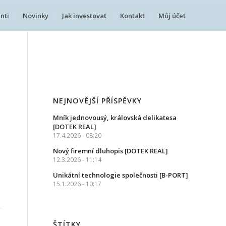
nti
Novinky
Jak investovat
Kontakt
Můj účet
NEJNOVĚJŠÍ PŘÍSPĚVKY
Mník jednovousý, královská delikatesa
[DOTEK REAL]
17.4.2026 - 08:20
Nový firemní dluhopis [DOTEK REAL]
12.3.2026 - 11:14
Unikátní technologie společnosti [B-PORT]
15.1.2026 - 10:17
ŠTÍTKY