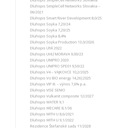
Dluhopis SimpleCell Networks Slovakia
Dluhopis SimpleCell Networks Slovakia –
06/2021
Dluhopis Smart River Development 8,0/25
Dluhopis Soyka 7,20/24
Dluhopis Soyka 7,20/25
Dluhopis Soyka 8,4%
Dluhopis Soyka Production 13,0/2026
Dluhopis Uhlí 2022
Dluhopis UHLÍ MORAVA 9,00/23
Dluhopis UNIPRO 2020
Dluhopis UNIPRO SPE01 9,50/22
Dluhopis V4 – VAJKOVCE 10,2/2025
Dluhopis Vci BIO energy 14,26|2025
Dluhopis VIP III. – výnos 7,6% p.a.
Dluhopis VISE SENIO
Dluhopis Vulkanit composite 12/2027
Dluhopis WATER 9,1
Dluhopis WECARE 8,1/36
Dluhopis WITH U 8,6/2021
Dluhopis WITH U 9,1/2022
Rezidence Štefanské sady 11/2028