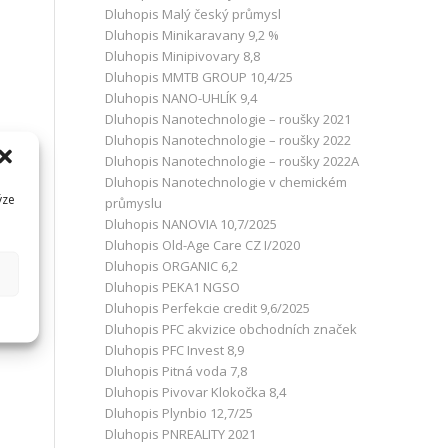
Dluhopis Malý český průmysl
Dluhopis Minikaravany 9,2 %
Dluhopis Minipivovary 8,8
Dluhopis MMTB GROUP 10,4/25
Dluhopis NANO-UHLÍK 9,4
Dluhopis Nanotechnologie – roušky 2021
Dluhopis Nanotechnologie – roušky 2022
Dluhopis Nanotechnologie – roušky 2022A
Dluhopis Nanotechnologie v chemickém
ýze
průmyslu
Dluhopis NANOVIA 10,7/2025
Dluhopis Old-Age Care CZ I/2020
Dluhopis ORGANIC 6,2
Dluhopis PEKA1 NGSO
Dluhopis Perfekcie credit 9,6/2025
Dluhopis PFC akvizice obchodních značek
Dluhopis PFC Invest 8,9
Dluhopis Pitná voda 7,8
Dluhopis Pivovar Klokočka 8,4
Dluhopis Plynbio 12,7/25
Dluhopis PNREALITY 2021