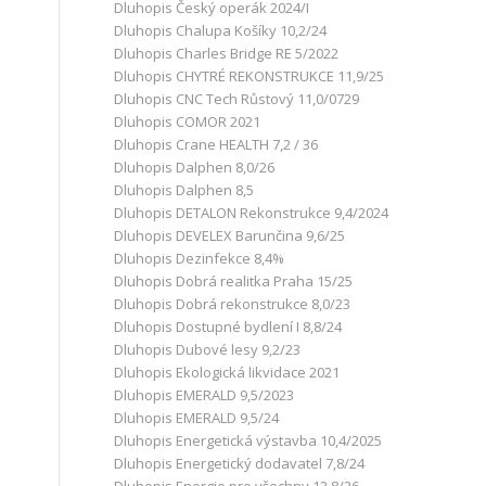
Dluhopis Český operák 2024/I
Dluhopis Chalupa Košíky 10,2/24
Dluhopis Charles Bridge RE 5/2022
Dluhopis CHYTRÉ REKONSTRUKCE 11,9/25
Dluhopis CNC Tech Růstový 11,0/0729
Dluhopis COMOR 2021
Dluhopis Crane HEALTH 7,2 / 36
Dluhopis Dalphen 8,0/26
Dluhopis Dalphen 8,5
Dluhopis DETALON Rekonstrukce 9,4/2024
Dluhopis DEVELEX Barunčina 9,6/25
Dluhopis Dezinfekce 8,4%
Dluhopis Dobrá realitka Praha 15/25
Dluhopis Dobrá rekonstrukce 8,0/23
Dluhopis Dostupné bydlení I 8,8/24
Dluhopis Dubové lesy 9,2/23
Dluhopis Ekologická likvidace 2021
Dluhopis EMERALD 9,5/2023
Dluhopis EMERALD 9,5/24
Dluhopis Energetická výstavba 10,4/2025
Dluhopis Energetický dodavatel 7,8/24