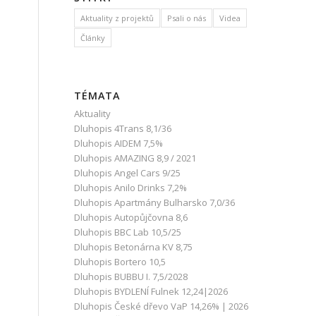
Aktuality z projektů
Psali o nás
Videa
Články
TÉMATA
Aktuality
Dluhopis 4Trans 8,1/36
Dluhopis AIDEM 7,5%
Dluhopis AMAZING 8,9 / 2021
Dluhopis Angel Cars 9/25
Dluhopis Anilo Drinks 7,2%
Dluhopis Apartmány Bulharsko 7,0/36
Dluhopis Autopůjčovna 8,6
Dluhopis BBC Lab 10,5/25
Dluhopis Betonárna KV 8,75
Dluhopis Bortero 10,5
Dluhopis BUBBU I. 7,5/2028
Dluhopis BYDLENÍ Fulnek 12,24|2026
Dluhopis České dřevo VaP 14,26% | 2026