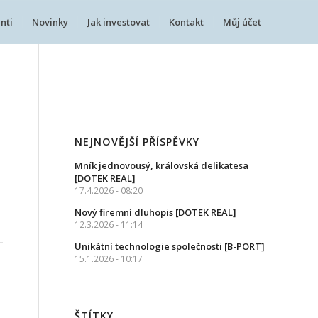
nti
Novinky
Jak investovat
Kontakt
Můj účet
NEJNOVĚJŠÍ PŘÍSPĚVKY
Mník jednovousý, královská delikatesa
[DOTEK REAL]
17.4.2026 - 08:20
Nový firemní dluhopis [DOTEK REAL]
12.3.2026 - 11:14
Unikátní technologie společnosti [B-PORT]
15.1.2026 - 10:17
ŠTÍTKY