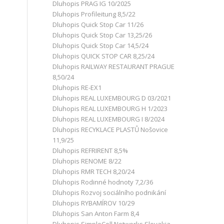
Dluhopis PRAG IG 10/2025
Dluhopis Profileitung 8,5/22
Dluhopis Quick Stop Car 11/26
Dluhopis Quick Stop Car 13,25/26
Dluhopis Quick Stop Car 14,5/24
Dluhopis QUICK STOP CAR 8,25/24
Dluhopis RAILWAY RESTAURANT PRAGUE
8,50/24
Dluhopis RE-EX1
Dluhopis REAL LUXEMBOURG D 03/2021
Dluhopis REAL LUXEMBOURG H 1/2023
Dluhopis REAL LUXEMBOURG I 8/2024
Dluhopis RECYKLACE PLASTŮ Nošovice
11,9/25
Dluhopis REFRIRENT 8,5%
Dluhopis RENOME 8/22
Dluhopis RMR TECH 8,20/24
Dluhopis Rodinné hodnoty 7,2/36
Dluhopis Rozvoj sociálního podnikání
Dluhopis RYBAMÍROV 10/29
Dluhopis San Anton Farm 8,4