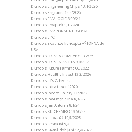
Dluhopis Energie pro všechny 12,8/26
Dluhopis Engineering Chips 13,4/2026
Dluhopis Engramo 12,2/2025
Dluhopis ENVILOGIC 8,90/24
Dluhopis Envipark 9,1/2024
Dluhopis ENVIRONMENT 8,90/24
Dluhopis EPC
Dluhopis Expanze konceptu VÝTOPNA do
USA
Dluhopis FRESCA COMPANY 13,2/25
Dluhopis FRESCA PALETA 9,0/2025
Dluhopis Future Farming 06/2022
Dluhopis Healthy Invest 13,2/2026
Dluhopis I. D. C. Invest II
Dluhopis Infra topení 2020
Dluhopis Invest Gallery 11/2027
Dluhopis Investiční vína 8,3/36
Dluhopis Jan Antonín 8,4/24
Dluhopis KD CHEMIKO 13,50/24
Dluhopis kii-baa® 10,5/2025
Dluhopis Lesnictví 9,0
Dluhopis Levné dobíjení 12,9/2027