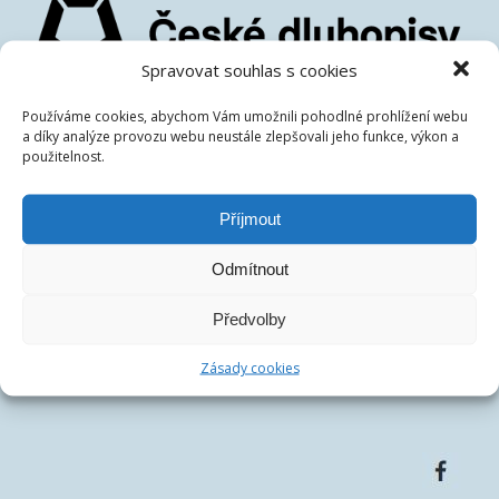
Spravovat souhlas s cookies
České dluhopisové tržiště s.r.o.
Používáme cookies, abychom Vám umožnili pohodlné prohlížení webu
IČ:
07486278
a díky analýze provozu webu neustále zlepšovali jeho funkce, výkon a
použitelnost.
DIČ:
CZ07486278
Centrála společnosti:
Francouzská 75/4, 12000 Praha
Telefon:
+420 770 163 226
Příjmout
Email:
Odmítnout
Předvolby
Zásady cookies