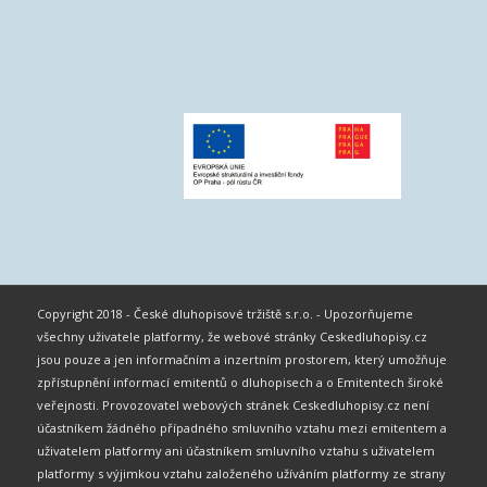
Copyright 2018 - České dluhopisové tržiště s.r.o. - Upozorňujeme
všechny uživatele platformy, že webové stránky Ceskedluhopisy.cz
jsou pouze a jen informačním a inzertním prostorem, který umožňuje
zpřístupnění informací emitentů o dluhopisech a o Emitentech široké
veřejnosti. Provozovatel webových stránek Ceskedluhopisy.cz není
účastníkem žádného případného smluvního vztahu mezi emitentem a
uživatelem platformy ani účastníkem smluvního vztahu s uživatelem
platformy s výjimkou vztahu založeného užíváním platformy ze strany