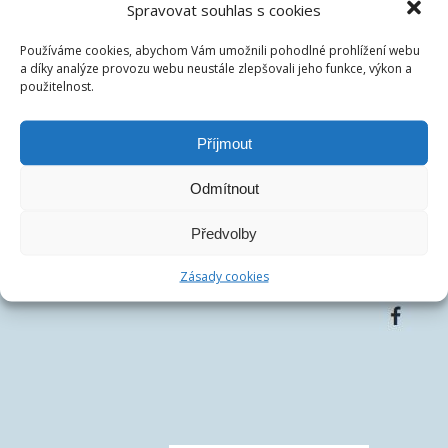
Spravovat souhlas s cookies
IČ:
07486278
DIČ:
CZ07486278
Používáme cookies, abychom Vám umožnili pohodlné prohlížení webu
Centrála společnosti:
Francouzská 75/4, 12000 Praha
a díky analýze provozu webu neustále zlepšovali jeho funkce, výkon a
Telefon:
+420 770 163 226
použitelnost.
Email:
Příjmout
Odmítnout
Předvolby
Zásady cookies