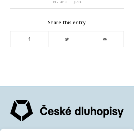
/
19.7.2019
JIRKA
Share this entry
České dluhopisové tržiště s.r.o.