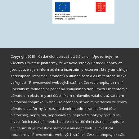
Copyright 2018 - České dluhopisové tržiště s.r.o. - Upozorňujeme
všechny uživatele platformy, že webové stránky Ceskedluhopisy.cz
jsou pouze a jen informačním a inzertním prostorem, který umožňuje
zpřístupnění informací emitentů o dluhopisech a o Emitentech široké
veřejnosti. Provozovatel webových stránek Ceskedluhopisy.cz není
účastníkem žádného případného smluvního vztahu mezi emitentem a
uživatelem platformy ani účastníkem smluvního vztahu s uživatelem
platformy s výjimkou vztahu založeného užíváním platformy ze strany
uživatele platformy (v rozsahu daném podmínkami užívání této
platformy), nepřijímá, nepředává ani neprovádí pokyny týkající se
investičních nástrojů, neobchoduje s investičními nástroji, neupisuje
ani neumisťuje investiční nástroje a ani neposkytuje investiční
poradenství. Provozovatel webových stránek Ceskedluhopisy.cz dále