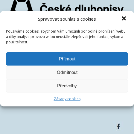
Spravovat souhlas s cookies
České dluhopisové tržiště s.r.o.
Používáme cookies, abychom Vám umožnili pohodlné prohlížení webu
IČ:
07486278
a díky analýze provozu webu neustále zlepšovali jeho funkce, výkon a
použitelnost.
DIČ:
CZ07486278
Centrála společnosti:
Francouzská 75/4, 12000 Praha
Telefon:
+420 770 163 226
Příjmout
Email:
Odmítnout
Předvolby
Zásady cookies