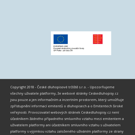
Copyright 2018 - České dluhopisové tržiště s.r.o. - Upozorňujeme
všechny uživatele platformy, že webové stránky Ceskedluhopisy.cz
jsou pouze a jen informačním a inzertním prostorem, který umožňuje
zpřístupnění informací emitentů o dluhopisech a o Emitentech široké
veřejnosti. Provozovatel webových stránek Ceskedluhopisy.cz není
účastníkem žádného případného smluvního vztahu mezi emitentem a
uživatelem platformy ani účastníkem smluvního vztahu s uživatelem
platformy s výjimkou vztahu založeného užíváním platformy ze strany