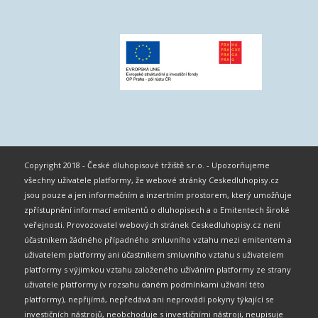
Copyright 2018 - České dluhopisové tržiště s.r.o. - Upozorňujeme
všechny uživatele platformy, že webové stránky Ceskedluhopisy.cz
jsou pouze a jen informačním a inzertním prostorem, který umožňuje
zpřístupnění informací emitentů o dluhopisech a o Emitentech široké
veřejnosti. Provozovatel webových stránek Ceskedluhopisy.cz není
účastníkem žádného případného smluvního vztahu mezi emitentem a
uživatelem platformy ani účastníkem smluvního vztahu s uživatelem
platformy s výjimkou vztahu založeného užíváním platformy ze strany
uživatele platformy (v rozsahu daném podmínkami užívání této
platformy), nepřijímá, nepředává ani neprovádí pokyny týkající se
investičních nástrojů, neobchoduje s investičními nástroji, neupisuje