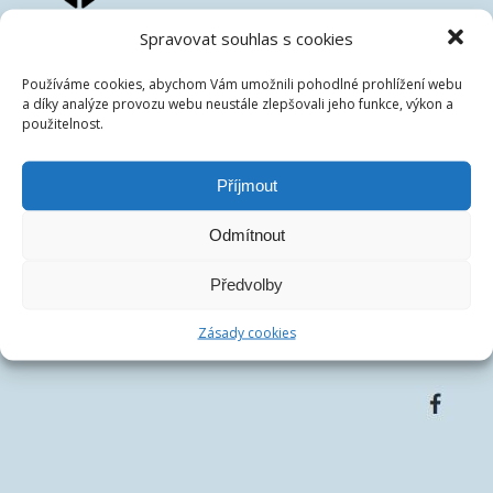
Spravovat souhlas s cookies
České dluhopisové tržiště s.r.o.
IČ:
07486278
Používáme cookies, abychom Vám umožnili pohodlné prohlížení webu
DIČ:
CZ07486278
a díky analýze provozu webu neustále zlepšovali jeho funkce, výkon a
Centrála společnosti:
Francouzská 75/4, 12000 Praha
použitelnost.
Telefon:
+420 770 163 226
Email:
Příjmout
Odmítnout
Předvolby
Zásady cookies