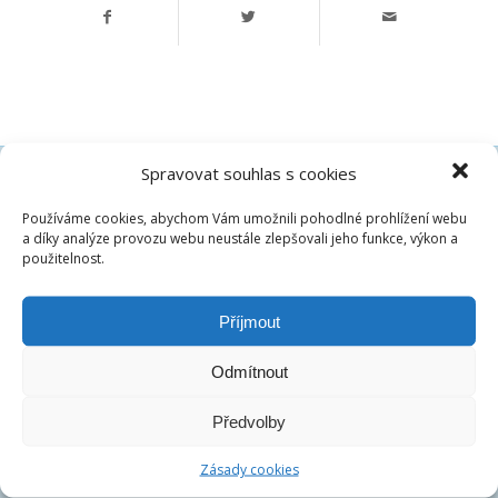
Spravovat souhlas s cookies
Používáme cookies, abychom Vám umožnili pohodlné prohlížení webu
a díky analýze provozu webu neustále zlepšovali jeho funkce, výkon a
použitelnost.
České dluhopisové tržiště s.r.o.
Příjmout
IČ:
07486278
DIČ:
CZ07486278
Odmítnout
Centrála společnosti:
Francouzská 75/4, 12000 Praha
Telefon:
+420 770 163 226
Předvolby
Email:
Zásady cookies