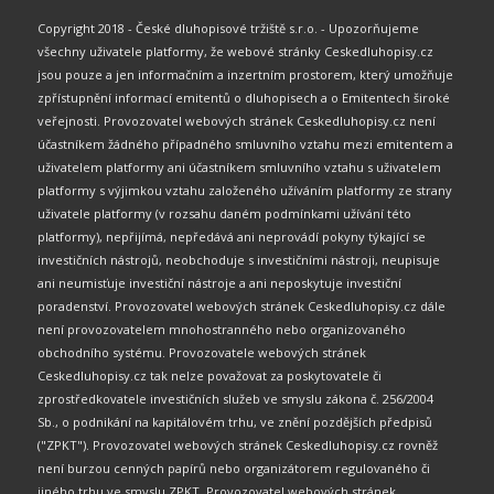
Copyright 2018 - České dluhopisové tržiště s.r.o. - Upozorňujeme
všechny uživatele platformy, že webové stránky Ceskedluhopisy.cz
jsou pouze a jen informačním a inzertním prostorem, který umožňuje
zpřístupnění informací emitentů o dluhopisech a o Emitentech široké
veřejnosti. Provozovatel webových stránek Ceskedluhopisy.cz není
účastníkem žádného případného smluvního vztahu mezi emitentem a
uživatelem platformy ani účastníkem smluvního vztahu s uživatelem
platformy s výjimkou vztahu založeného užíváním platformy ze strany
uživatele platformy (v rozsahu daném podmínkami užívání této
platformy), nepřijímá, nepředává ani neprovádí pokyny týkající se
investičních nástrojů, neobchoduje s investičními nástroji, neupisuje
ani neumisťuje investiční nástroje a ani neposkytuje investiční
poradenství. Provozovatel webových stránek Ceskedluhopisy.cz dále
není provozovatelem mnohostranného nebo organizovaného
obchodního systému. Provozovatele webových stránek
Ceskedluhopisy.cz tak nelze považovat za poskytovatele či
zprostředkovatele investičních služeb ve smyslu zákona č. 256/2004
Sb., o podnikání na kapitálovém trhu, ve znění pozdějších předpisů
("ZPKT"). Provozovatel webových stránek Ceskedluhopisy.cz rovněž
není burzou cenných papírů nebo organizátorem regulovaného či
jiného trhu ve smyslu ZPKT. Provozovatel webových stránek