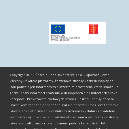
Copyright 2018 - České dluhopisové tržiště s.r.o. - Upozorňujeme
všechny uživatele platformy, že webové stránky Ceskedluhopisy.cz
jsou pouze a jen informačním a inzertním prostorem, který umožňuje
zpřístupnění informací emitentů o dluhopisech a o Emitentech široké
veřejnosti. Provozovatel webových stránek Ceskedluhopisy.cz není
účastníkem žádného případného smluvního vztahu mezi emitentem a
uživatelem platformy ani účastníkem smluvního vztahu s uživatelem
platformy s výjimkou vztahu založeného užíváním platformy ze strany
uživatele platformy (v rozsahu daném podmínkami užívání této