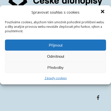
Spravovat souhlas s cookies
České dluhopisové tržiště s.r.o.
Používáme cookies, abychom Vám umožnili pohodlné prohlížení webu
IČ:
07486278
a díky analýze provozu webu neustále zlepšovali jeho funkce, výkon a
DIČ:
CZ07486278
použitelnost.
Centrála společnosti:
Francouzská 75/4, 12000 Praha
Telefon:
+420 770 163 226
Příjmout
Email:
Odmítnout
Předvolby
Zásady cookies