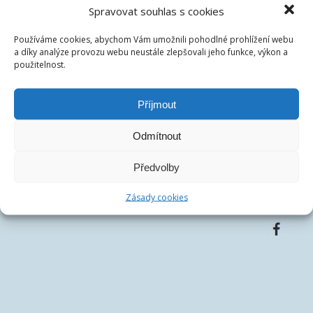
České dluhopisové tržiště s.r.o.
Spravovat souhlas s cookies
IČ:
07486278
DIČ:
CZ07486278
Používáme cookies, abychom Vám umožnili pohodlné prohlížení webu
Centrála společnosti:
Francouzská 75/4, 12000 Praha
a díky analýze provozu webu neustále zlepšovali jeho funkce, výkon a
Telefon:
+420 770 163 226
použitelnost.
Email:
Příjmout
Odmítnout
Předvolby
Zásady cookies