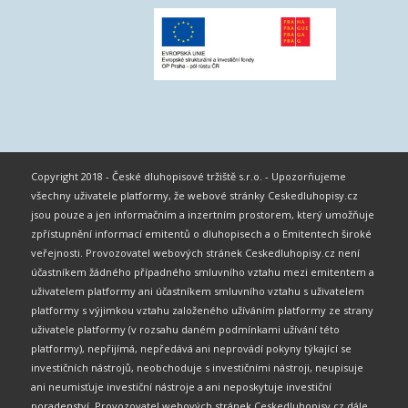
Copyright 2018 - České dluhopisové tržiště s.r.o. - Upozorňujeme
všechny uživatele platformy, že webové stránky Ceskedluhopisy.cz
jsou pouze a jen informačním a inzertním prostorem, který umožňuje
zpřístupnění informací emitentů o dluhopisech a o Emitentech široké
veřejnosti. Provozovatel webových stránek Ceskedluhopisy.cz není
účastníkem žádného případného smluvního vztahu mezi emitentem a
uživatelem platformy ani účastníkem smluvního vztahu s uživatelem
platformy s výjimkou vztahu založeného užíváním platformy ze strany
uživatele platformy (v rozsahu daném podmínkami užívání této
platformy), nepřijímá, nepředává ani neprovádí pokyny týkající se
investičních nástrojů, neobchoduje s investičními nástroji, neupisuje
ani neumisťuje investiční nástroje a ani neposkytuje investiční
poradenství. Provozovatel webových stránek Ceskedluhopisy.cz dále