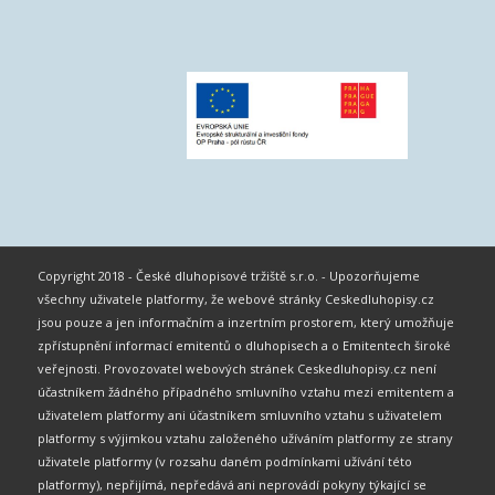
Copyright 2018 - České dluhopisové tržiště s.r.o. - Upozorňujeme
všechny uživatele platformy, že webové stránky Ceskedluhopisy.cz
jsou pouze a jen informačním a inzertním prostorem, který umožňuje
zpřístupnění informací emitentů o dluhopisech a o Emitentech široké
veřejnosti. Provozovatel webových stránek Ceskedluhopisy.cz není
účastníkem žádného případného smluvního vztahu mezi emitentem a
uživatelem platformy ani účastníkem smluvního vztahu s uživatelem
platformy s výjimkou vztahu založeného užíváním platformy ze strany
uživatele platformy (v rozsahu daném podmínkami užívání této
platformy), nepřijímá, nepředává ani neprovádí pokyny týkající se