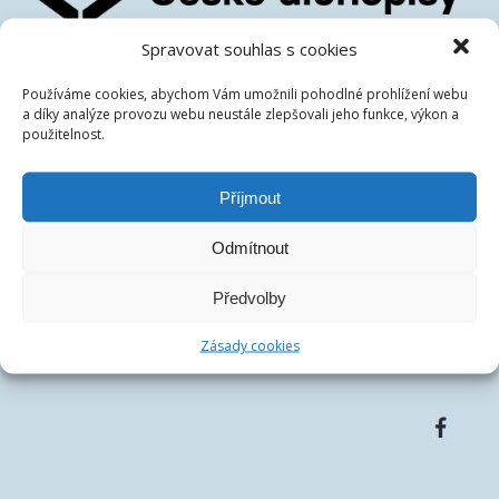
Spravovat souhlas s cookies
České dluhopisové tržiště s.r.o.
IČ:
07486278
Používáme cookies, abychom Vám umožnili pohodlné prohlížení webu
a díky analýze provozu webu neustále zlepšovali jeho funkce, výkon a
DIČ:
CZ07486278
použitelnost.
Centrála společnosti:
Francouzská 75/4, 12000 Praha
Telefon:
+420 770 163 226
Příjmout
Email:
Odmítnout
Předvolby
Zásady cookies