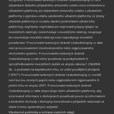
účastníkem žádného případného smluvního vztahu mezi emitentem a
uživatelem platformy ani účastníkem smluvního vztahu s uživatelem
platformy s výjimkou vztahu založeného užíváním platformy ze strany
uživatele platformy (v rozsahu daném podmínkami užívání této
platformy), nepřijímá, nepředává ani neprovádí pokyny týkající se
investičních nástrojů, neobchoduje s investičními nástroji, neupisuje
ani neumisťuje investiční nástroje a ani neposkytuje investiční
poradenství. Provozovatel webových stránek Ceskedluhopisy.cz dále
není provozovatelem mnohostranného nebo organizovaného
obchodního systému. Provozovatele webových stránek
Ceskedluhopisy.cz tak nelze považovat za poskytovatele či
zprostředkovatele investičních služeb ve smyslu zákona č. 256/2004
Sb., o podnikání na kapitálovém trhu, ve znění pozdějších předpisů
("ZPKT"). Provozovatel webových stránek Ceskedluhopisy.cz rovněž
není burzou cenných papírů nebo organizátorem regulovaného či
jiného trhu ve smyslu ZPKT. Provozovatel webových stránek
Ceskedluhopisy.cz dále doporučuje všem uživatelům platformy, aby
inzerované informace o dluhopisech považovali pouze za informativní
a konkrétní obchody s dluhopisy konzultovali a případně realizovali za
účasti k tomu oprávněných subjektů.
Všeobecné podmínky a ochrana osobních údajů