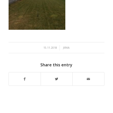
/
15.11.2018
JIRKA
Share this entry