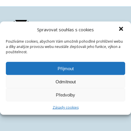
Spravovat souhlas s cookies
Používáme cookies, abychom Vám umožnili pohodlné prohlížení webu
a díky analýze provozu webu neustále zlepšovali jeho funkce, výkon a
České dluhopisové tržiště s.r.o.
použitelnost.
IČ:
07486278
DIČ:
CZ07486278
Příjmout
Centrála společnosti:
Francouzská 75/4, 12000 Praha
Telefon:
+420 770 163 226
Odmítnout
Email:
Předvolby
Zásady cookies