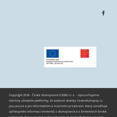
Copyright 2018 - České dluhopisové tržiště s.r.o. - Upozorňujeme
všechny uživatele platformy, že webové stránky Ceskedluhopisy.cz
jsou pouze a jen informačním a inzertním prostorem, který umožňuje
zpřístupnění informací emitentů o dluhopisech a o Emitentech široké
veřejnosti. Provozovatel webových stránek Ceskedluhopisy.cz není