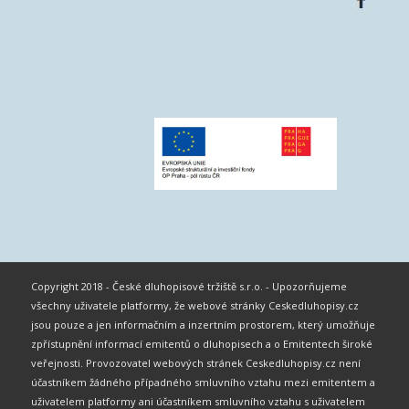
Copyright 2018 - České dluhopisové tržiště s.r.o. - Upozorňujeme
všechny uživatele platformy, že webové stránky Ceskedluhopisy.cz
jsou pouze a jen informačním a inzertním prostorem, který umožňuje
zpřístupnění informací emitentů o dluhopisech a o Emitentech široké
veřejnosti. Provozovatel webových stránek Ceskedluhopisy.cz není
účastníkem žádného případného smluvního vztahu mezi emitentem a
uživatelem platformy ani účastníkem smluvního vztahu s uživatelem