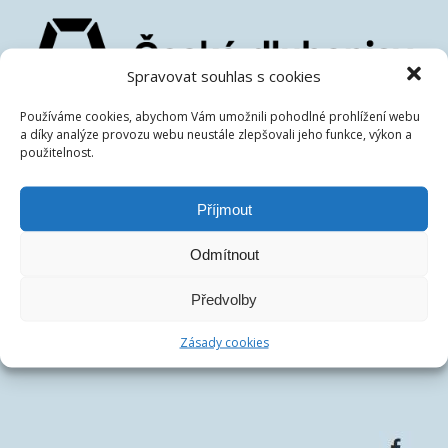
Spravovat souhlas s cookies
Používáme cookies, abychom Vám umožnili pohodlné prohlížení webu
České dluhopisové tržiště s.r.o.
a díky analýze provozu webu neustále zlepšovali jeho funkce, výkon a
IČ:
07486278
použitelnost.
DIČ:
CZ07486278
Centrála společnosti:
Francouzská 75/4, 12000 Praha
Příjmout
Telefon:
+420 770 163 226
Email:
Odmítnout
Předvolby
Zásady cookies