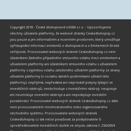
Copyright 2018 - České dluhopisové tržiště s.r.o. - Upozorňujeme
všechny uživatele platformy, že webové stránky Ceskedluhopisy.cz
jsou pouze a jen informačním a inzertním prostorem, který umožňuje
zpřístupnění informací emitentů o dluhopisech a o Emitentech široké
veřejnosti. Provozovatel webových stránek Ceskedluhopisy.cz není
účastníkem žádného případného smluvního vztahu mezi emitentem a
uživatelem platformy ani účastníkem smluvního vztahu s uživatelem
platformy s výjimkou vztahu založeného užíváním platformy ze strany
uživatele platformy (v rozsahu daném podmínkami užívání této
platformy), nepřijímá, nepředává ani neprovádí pokyny týkající se
investičních nástrojů, neobchoduje s investičními nástroji, neupisuje
ani neumisťuje investiční nástroje a ani neposkytuje investiční
poradenství. Provozovatel webových stránek Ceskedluhopisy.cz dále
není provozovatelem mnohostranného nebo organizovaného
obchodního systému. Provozovatele webových stránek
Ceskedluhopisy.cz tak nelze považovat za poskytovatele či
zprostředkovatele investičních služeb ve smyslu zákona č. 256/2004