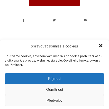
Spravovat souhlas s cookies
Používáme cookies, abychom Vám umožnili pohodlné prohlížení webu
a díky analýze provozu webu neustále zlepšovali jeho funkce, výkon a
použitelnost.
Příjmout
České dluhopisové tržiště s.r.o.
Odmítnout
IČ:
07486278
DIČ:
CZ07486278
Předvolby
Centrála společnosti:
Francouzská 75/4, 12000 Praha
Telefon:
+420 770 163 226