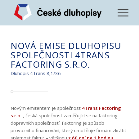
NOVÁ EMISE DLUHOPISU
SPOLEČNOSTI 4TRANS
FACTORING S.R.O.
Dluhopis 4Trans 8,1/36
Novým emitentem je společnost
4Trans Factoring
s.r.o.
, česká společnost zaměřující se na faktoring
dopravních společností. Faktoring je způsob
provozního financování, který umožňuje firmám zkrátit
splatnost faktur – většinou
z
60 dní na 1 hodinu
.