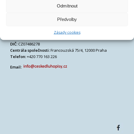
Odmítnout
Předvolby
České dluhopisové tržiště s.r.o.
Zásady cookies
IČ:
07486278
DIČ:
CZ07486278
Centrála společnosti:
Francouzská 75/4, 12000 Praha
Telefon:
+420 770 163 226
Email: