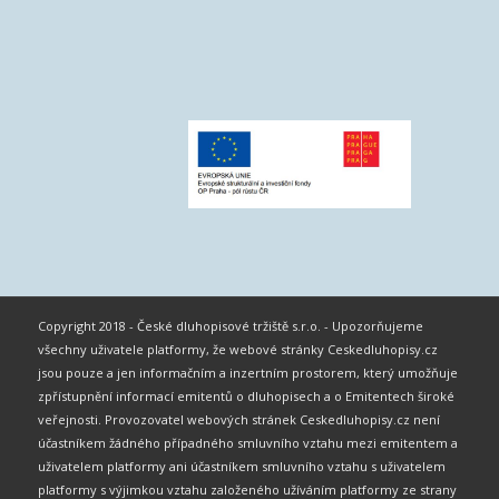
Copyright 2018 - České dluhopisové tržiště s.r.o. - Upozorňujeme
všechny uživatele platformy, že webové stránky Ceskedluhopisy.cz
jsou pouze a jen informačním a inzertním prostorem, který umožňuje
zpřístupnění informací emitentů o dluhopisech a o Emitentech široké
veřejnosti. Provozovatel webových stránek Ceskedluhopisy.cz není
účastníkem žádného případného smluvního vztahu mezi emitentem a
uživatelem platformy ani účastníkem smluvního vztahu s uživatelem
platformy s výjimkou vztahu založeného užíváním platformy ze strany