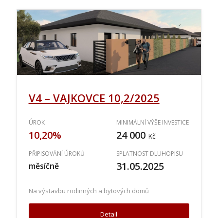
V4 – VAJKOVCE 10,2/2025
ÚROK
MINIMÁLNÍ VÝŠE INVESTICE
10,20%
24 000
Kč
PŘIPISOVÁNÍ ÚROKŮ
SPLATNOST DLUHOPISU
31.05.2025
měsíčně
Na výstavbu rodinných a bytových domů
Detail