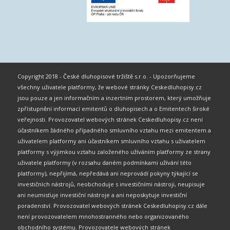
Copyright 2018 - České dluhopisové tržiště s.r.o. - Upozorňujeme
všechny uživatele platformy, že webové stránky Ceskedluhopisy.cz
jsou pouze a jen informačním a inzertním prostorem, který umožňuje
zpřístupnění informací emitentů o dluhopisech a o Emitentech široké
veřejnosti. Provozovatel webových stránek Ceskedluhopisy.cz není
účastníkem žádného případného smluvního vztahu mezi emitentem a
uživatelem platformy ani účastníkem smluvního vztahu s uživatelem
platformy s výjimkou vztahu založeného užíváním platformy ze strany
uživatele platformy (v rozsahu daném podmínkami užívání této
platformy), nepřijímá, nepředává ani neprovádí pokyny týkající se
investičních nástrojů, neobchoduje s investičními nástroji, neupisuje
ani neumisťuje investiční nástroje a ani neposkytuje investiční
poradenství. Provozovatel webových stránek Ceskedluhopisy.cz dále
není provozovatelem mnohostranného nebo organizovaného
obchodního systému. Provozovatele webových stránek