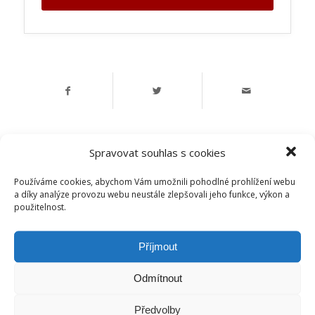
Spravovat souhlas s cookies
Používáme cookies, abychom Vám umožnili pohodlné prohlížení webu
a díky analýze provozu webu neustále zlepšovali jeho funkce, výkon a
použitelnost.
Příjmout
Odmítnout
České dluhopisové tržiště s.r.o.
IČ:
07486278
Předvolby