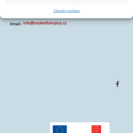
DIČ:
CZ07486278
Centrála společnosti:
Francouzská 75/4, 12000 Praha
Zásady cookies
Telefon:
+420 770 163 226
Email: